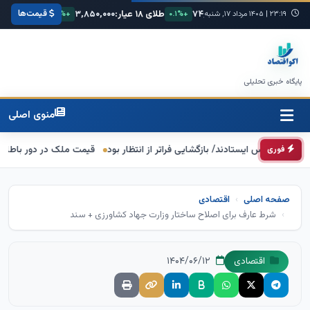
قیمت‌ها
۶۸
یورو:
۷۴,۸۰۰
طلای ۱۸ عیار:
۳,۸۵۰,۰۰۰
سکه امامی:
,۵۰۰,۰۰۰
+۰.۳%
۲۳:۱۹
|
۱۴۰۵ مرداد ۱۷, شنبه
+۰.۱%
+۱.۲%
پایگاه خبری تحلیلی
منوی اصلی
قیمت ملک در دور باطل؛ بازار مسکن
فوری
صفحه اصلی
اقتصادی
شرط عارف برای اصلاح ساختار وزارت جهاد کشاورزی + سند
۱۴۰۴/۰۶/۱۲
اقتصادی