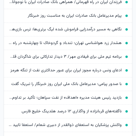
​فرزندان ایران در راه قهرمانی/ همراهی بانک صادرات ایران با نوجوانان و جوانان اعزامی به رقابت‌های وزنه‌برداری تاشکند
پیام مدیرعامل بانک صادرات ایران به مناسبت روز خبرنگار
نگاهی به مسیر درآمدزایی فراموش شده لیگ برتری‌ها؛ ترس بازی‌‎های تدارکاتی بزرگ ریخته شود
هشدار زرد هواشناسی تهران؛ تندباد و گردوخاک تا چهارشنبه در راه است
برنامه تیم ملی برای فیفادی مهر/ ۳ دیدار تدارکاتی برای شاگردان قلعه‌نویی
ادعای ونس درباره مجوز ایران برای عبور حداکثری نفت از تنگه هرمز
با صدور پیامی؛ مدیرعامل بانک ملی ایران روز خبرنگار را تبریک گفت
بازدید رئیس هیئت مدیره «اهداف» از نفت سپاهان؛ تأکید بر تداوم حمایت از شرکت های تابعه
ناگفته‌های قربانزاده از واگذاری ۱۲ درصد هلدینگ خلیج فارس
واکنش پزشکیان به استعفای ذوالقدر از دبیری شعام/ استعفا تایید شد؟