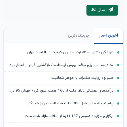
ارسال نظر
آخرین اخبار
پربیننده‌ترین
دارندگان نشان استاندارد، سفیران کیفیت در اقتصاد ایران
۸۰ درصد بازار پای توقف بورس ایستادند/ بازگشایی فراتر از انتظار بود
«سپانو» روایت صادرات با جوهر شفافیت
درآمدهای عملیاتی بانك ملت از 160 همت عبور كرد/ جهش 95 درصدی نسبت به پایان تیرماه 1404
پیام تبریك مدیرعامل بانك ملت به مناسبت روز خبرنگار
برگزاری مزایده عمومی 127 فقره از املاك مازاد بانك ملت