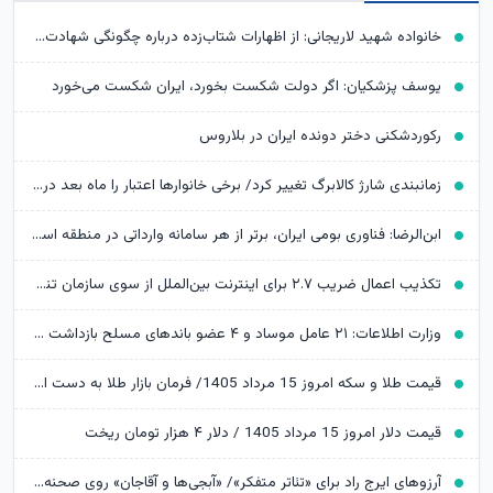
خانواده شهید لاریجانی: از اظهارات شتاب‌زده درباره چگونگی شهادت اجتناب کنید
یوسف پزشکیان: اگر دولت شکست بخورد، ایران شکست می‌خورد
رکوردشکنی دختر دونده ایران در بلاروس
زمانبندی شارژ کالابرگ تغییر کرد/ برخی خانوارها اعتبار را ماه بعد دریافت می‌کنند
ابن‌الرضا: فناوری بومی ایران، برتر از هر سامانه وارداتی در منطقه است
تکذیب اعمال ضریب ۲.۷ برای اینترنت بین‌الملل از سوی سازمان تنظیم مقررات
وزارت اطلاعات: ۲۱ عامل موساد و ۴ عضو باندهای مسلح بازداشت شدند
قیمت طلا و سکه امروز 15 مرداد 1405/ فرمان بازار طلا به دست اونس جهانی افتاد
قیمت دلار امروز 15 مرداد 1405 / دلار ۴ هزار تومان ریخت
آرزوهای ایرج راد برای «تئاتر متفکر»/ «آبجی‌ها و آقاجان» روی صحنه می‌رود