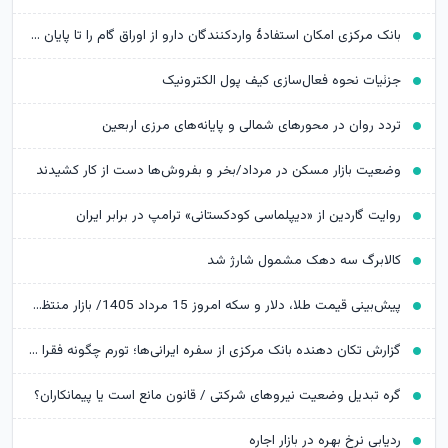
بانک مرکزی امکان استفادۀ واردکنندگان دارو از اوراق گام را تا پایان امسال تمدید کرد
جزئیات نحوه فعال‌سازی کیف پول الکترونیک
تردد روان در محورهای شمالی و پایانه‌های مرزی اربعین
وضعیت بازار مسکن در مرداد/بخر و بفروش‌ها دست از کار کشیدند
روایت گاردین از «دیپلماسی کودکستانی» ترامپ در برابر ایران
کالابرگ سه دهک مشمول شارژ شد
پیش‌بینی قیمت طلا، دلار و سکه امروز 15 مرداد 1405/ بازار منتظر مذاکرات تنگه هرمز
گزارش تکان‌ دهنده بانک مرکزی از سفره ایرانی‌ها؛ تورم چگونه فقرا را فقیرتر کرد؟
گره تبدیل وضعیت نیروهای شرکتی / قانون مانع است یا پیمانکاران؟
ردیابی نرخ بهره در بازار اجاره