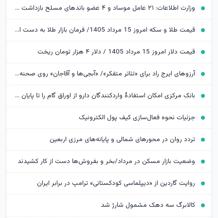
وزارت اطلاعات: ۲۱ عامل موساد و ۴ عضو باندهای مسلح بازداشت شدند
قیمت طلا و سکه امروز 15 مرداد 1405/ فرمان بازار طلا به دست اونس جهانی افتاد
قیمت دلار امروز 15 مرداد 1405 / دلار ۴ هزار تومان ریخت
آرزوهای ایرج راد برای «تئاتر متفکر»/ «آبجی‌ها و آقاجان» روی صحنه می‌رود
بانک مرکزی امکان استفادۀ واردکنندگان دارو از اوراق گام را تا پایان امسال تمدید کرد
جزئیات نحوه فعال‌سازی کیف پول الکترونیک
تردد روان در محورهای شمالی و پایانه‌های مرزی اربعین
وضعیت بازار مسکن در مرداد/بخر و بفروش‌ها دست از کار کشیدند
روایت گاردین از «دیپلماسی کودکستانی» ترامپ در برابر ایران
کالابرگ سه دهک مشمول شارژ شد