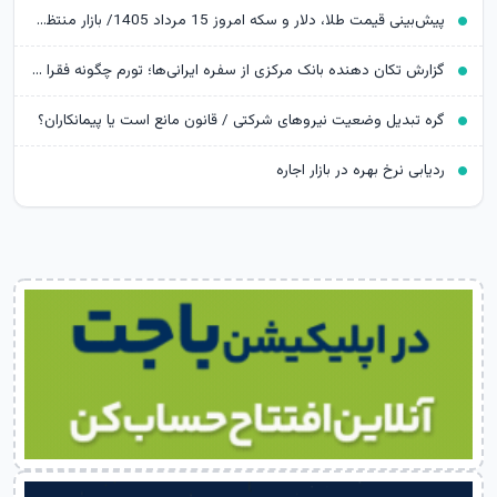
پیش‌بینی قیمت طلا، دلار و سکه امروز 15 مرداد 1405/ بازار منتظر مذاکرات تنگه هرمز
گزارش تکان‌ دهنده بانک مرکزی از سفره ایرانی‌ها؛ تورم چگونه فقرا را فقیرتر کرد؟
گره تبدیل وضعیت نیروهای شرکتی / قانون مانع است یا پیمانکاران؟
ردیابی نرخ بهره در بازار اجاره