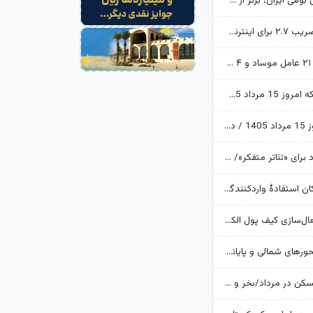
ابن‌الرضا: فناوری بومی ایران، برتر از هر سامانه وارداتی در منطقه است
تکذیب اعمال ضریب ۲.۷ برای اینترنت بین‌الملل از سوی سازمان تنظیم مقررات
وزارت اطلاعات: ۲۱ عامل موساد و ۴ عضو باندهای مسلح بازداشت شدند
قیمت طلا و سکه امروز 15 مرداد 1405/ فرمان بازار طلا به دست اونس جهانی افتاد
قیمت دلار امروز 15 مرداد 1405 / دلار ۴ هزار تومان ریخت
آرزوهای ایرج راد برای «تئاتر متفکر»/ «آبجی‌ها و آقاجان» روی صحنه می‌رود
بانک مرکزی امکان استفادۀ واردکنندگان دارو از اوراق گام را تا پایان امسال تمدید کرد
جزئیات نحوه فعال‌سازی کیف پول الکترونیک
تردد روان در محورهای شمالی و پایانه‌های مرزی اربعین
وضعیت بازار مسکن در مرداد/بخر و بفروش‌ها دست از کار کشیدند