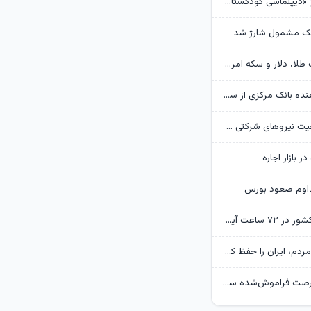
روایت گاردین از «دیپلماسی کودکستانی» ترامپ در برابر ایران
هک مشمول شارژ شد
پیش‌بینی قیمت طلا، دلار و سکه امروز 15 مرداد 1405/ بازار منتظر مذاکرات تنگه هرمز
گزارش تکان‌ دهنده بانک مرکزی از سفره ایرانی‌ها؛ تورم چگونه فقرا را فقیرتر کرد؟
گره تبدیل وضعیت نیروهای شرکتی / قانون مانع است یا پیمانکاران؟
ر بازار اجاره
داوم صعود بورس
وضعیت جوی کشور در ۷۲ ساعت آینده؛ موج بارش‌های تابستانه در راه ۱۱ استان
پزشکیان: همه مردم، ایران را حفظ کردند/ بودن رهبر انقلاب قوت قلب بالایی برای ماست
بحران بنزین، فرصت فراموش‌شده سی‌ان‌جی