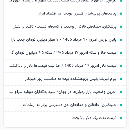
عراقچی: توافق با عمان نزدیک است/ تکذیب سهم ۱۱ درصدی ایران از خزر
پیامدهای پولی‌شدن کسری بودجه در اقتصاد ایران
پزشکیان: مصلحتی بالاتر از وحدت و انسجام نیست/ تاکید بر نقش خبرنگاران در ایجاد فضای همدلی
پایان بورس امروز 17 مرداد 1405 / 9 هزار میلیارد تومان جذب بازار سرمایه شد
قیمت طلا و سکه امروز ۱۷ مرداد ۱۴۰۵ / سکه ۴.۵ میلیون تومان گران شد؛ طلا به ایستگاه 19 میلیونی رسید
قیمت دلار امروز 17 مرداد 1405 / جذابیت قیمت‌ها دلار را بالا کشید
پیام تبریك رئیس پژوهشكده بیمه به مناسبت روز خبرنگار
آخرین وضعیت بازار رمزارزها در جهان/ سرمایه‌گذاران دوباره سراغ بیت‌کوین رفتند
خبرنگاران، حافظان و مدافعان حق دسترسی برابر به ارتباطات
قیمت نفت یک دلار بالا رفت