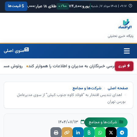
قیمت‌ها
مریکا:
۶۸,۴۲۰
یورو:
۷۴,۸۰۰
طلای ۱۸ عیار:
۳,۸۵۰,۰۰۰
سکه امام
۰۹:۱۷
|
۱۴۰۵ مرداد ۱۷, شنبه
+۰.۳%
+۰.۱%
+۱.۲%
پایگاه خبری تحلیلی
منوی اصلی
ترسی خبرنگاران به مدیران و اطلاعات را هموارتر کند
روتوش مسکن دولتی
فوری
صفحه اصلی
شرکت‌ها و مجامع
اهدای تندیس افتخار به “فولاد کاوه جنوب کیش” از سوی مدیرعامل
بورس تهران
۱۴۰۴/۰۷/۱۳
شرکت‌ها و مجامع