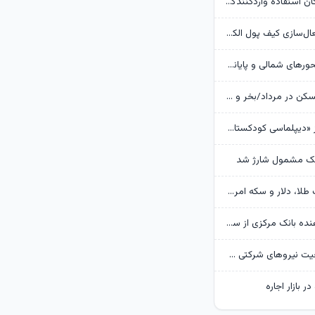
بانک مرکزی امکان استفادۀ واردکنندگان دارو از اوراق گام را تا پایان امسال تمدید کرد
جزئیات نحوه فعال‌سازی کیف پول الکترونیک
تردد روان در محورهای شمالی و پایانه‌های مرزی اربعین
وضعیت بازار مسکن در مرداد/بخر و بفروش‌ها دست از کار کشیدند
روایت گاردین از «دیپلماسی کودکستانی» ترامپ در برابر ایران
هک مشمول شارژ شد
پیش‌بینی قیمت طلا، دلار و سکه امروز 15 مرداد 1405/ بازار منتظر مذاکرات تنگه هرمز
گزارش تکان‌ دهنده بانک مرکزی از سفره ایرانی‌ها؛ تورم چگونه فقرا را فقیرتر کرد؟
گره تبدیل وضعیت نیروهای شرکتی / قانون مانع است یا پیمانکاران؟
ر بازار اجاره