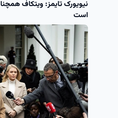
نیویورک تایمز: ویتکاف همچنان
است