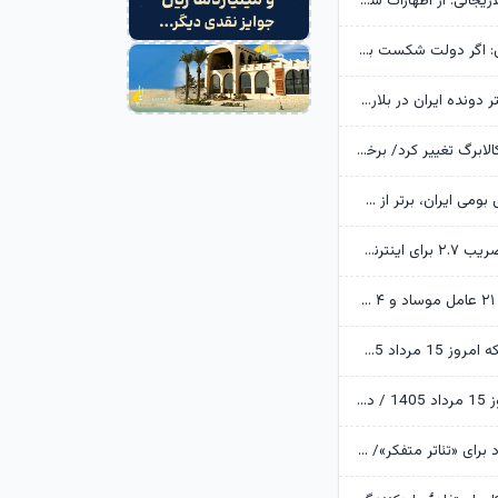
خانواده شهید لاریجانی: از اظهارات شتاب‌زده درباره چگونگی شهادت اجتناب کنید
یوسف پزشکیان: اگر دولت شکست بخورد، ایران شکست می‌خورد
رکوردشکنی دختر دونده ایران در بلاروس
زمانبندی شارژ کالابرگ تغییر کرد/ برخی خانوارها اعتبار را ماه بعد دریافت می‌کنند
ابن‌الرضا: فناوری بومی ایران، برتر از هر سامانه وارداتی در منطقه است
تکذیب اعمال ضریب ۲.۷ برای اینترنت بین‌الملل از سوی سازمان تنظیم مقررات
وزارت اطلاعات: ۲۱ عامل موساد و ۴ عضو باندهای مسلح بازداشت شدند
قیمت طلا و سکه امروز 15 مرداد 1405/ فرمان بازار طلا به دست اونس جهانی افتاد
قیمت دلار امروز 15 مرداد 1405 / دلار ۴ هزار تومان ریخت
آرزوهای ایرج راد برای «تئاتر متفکر»/ «آبجی‌ها و آقاجان» روی صحنه می‌رود