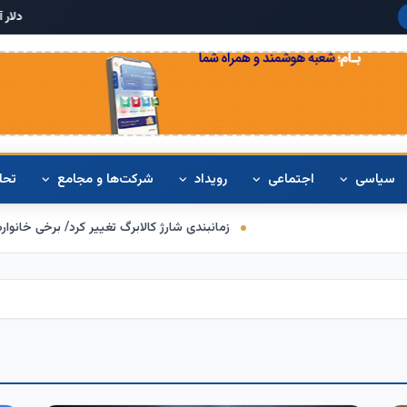
دلار آمریکا:
۶۸,۴۲۰
یورو:
۰
+۰.۳%
سیاسی
اجتماعی
رویداد
شرکت‌ها و مجامع
تحل
انبندی شارژ کالابرگ تغییر کرد/ برخی خانوارها اعتبار را ماه بعد دریافت می‌کنند