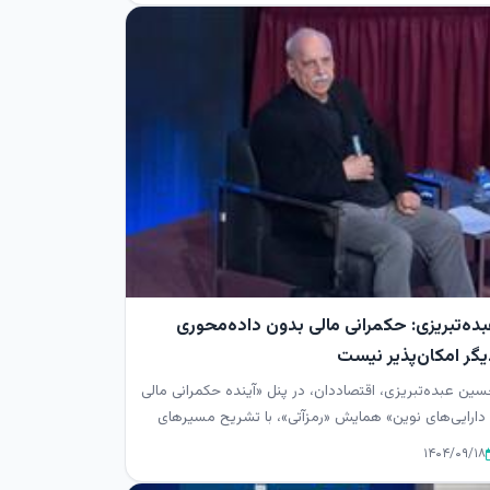
بده‌تبریزی: حکمرانی مالی بدون داده‌محوری
یگر امکان‌پذیر نیست
ین عبده‌تبریزی، اقتصاددان، در پنل «آینده حکمرانی مالی
دارایی‌های نوین» همایش «رمزآتی»، با تشریح مسیرهای
انی حکمران...
۱۴۰۴/۰۹/۱۸