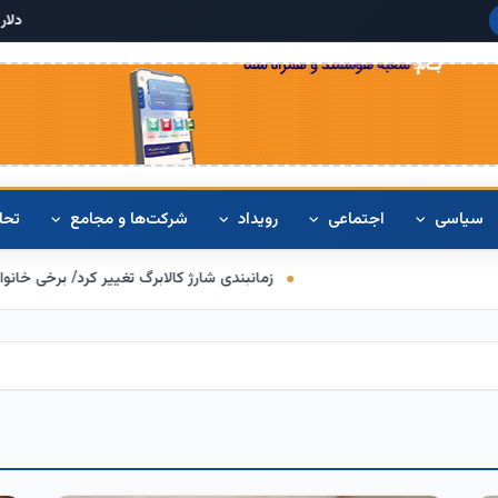
دلار آمریکا:
۶۸,۴۲۰
یورو:
۰۰
+۰.۳%
سیاسی
اجتماعی
رویداد
شرکت‌ها و مجامع
تحل
بندی شارژ کالابرگ تغییر کرد/ برخی خانوارها اعتبار را ماه بعد دریافت می‌کنند
تک