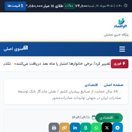
قیمت‌ها
۶۸,۴
یورو:
۷۴,۸۰۰
طلای ۱۸ عیار:
۳,۸۵۰,۰۰۰
سکه امامی:
۰۰,۰۰۰
+۰.۳%
۰۱:۴۰
|
۱۴۰۵ مرداد ۱۷, شنبه
+۰.۱%
+۱.۲%
پایگاه خبری تحلیلی
منوی اصلی
تغییر کرد/ برخی خانوارها اعتبار را ماه بعد دریافت می‌کنند
تکذیب اعمال ضریب ۲.۷ برای اینترنت بین‌الملل از سوی سازمان تنظیم 
فوری
صفحه اصلی
اقتصادی
34 سال حمایت از صنایع پیشران کشور / نقش ماندگار بانک توسعه
صادرات ایران در جهش تولیدات صادرات‌محور
۱۴۰۴/۰۴/۱۱
اقتصادی