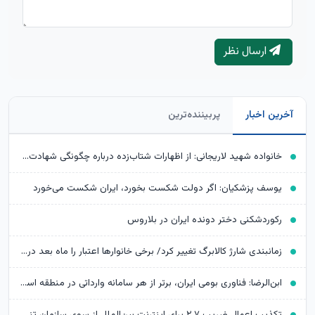
ارسال نظر
آخرین اخبار
پربیننده‌ترین
خانواده شهید لاریجانی: از اظهارات شتاب‌زده درباره چگونگی شهادت اجتناب کنید
یوسف پزشکیان: اگر دولت شکست بخورد، ایران شکست می‌خورد
رکوردشکنی دختر دونده ایران در بلاروس
زمانبندی شارژ کالابرگ تغییر کرد/ برخی خانوارها اعتبار را ماه بعد دریافت می‌کنند
ابن‌الرضا: فناوری بومی ایران، برتر از هر سامانه وارداتی در منطقه است
تکذیب اعمال ضریب ۲.۷ برای اینترنت بین‌الملل از سوی سازمان تنظیم مقررات