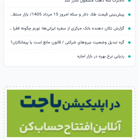
کالابرگ سه دهک مشمول شارژ شد
پیش‌بینی قیمت طلا، دلار و سکه امروز 15 مرداد 1405/ بازار منتظر مذاکرات تنگه هرمز
گزارش تکان‌ دهنده بانک مرکزی از سفره ایرانی‌ها؛ تورم چگونه فقرا را فقیرتر کرد؟
گره تبدیل وضعیت نیروهای شرکتی / قانون مانع است یا پیمانکاران؟
ردیابی نرخ بهره در بازار اجاره