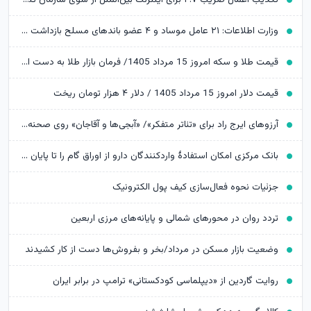
وزارت اطلاعات: ۲۱ عامل موساد و ۴ عضو باندهای مسلح بازداشت شدند
قیمت طلا و سکه امروز 15 مرداد 1405/ فرمان بازار طلا به دست اونس جهانی افتاد
قیمت دلار امروز 15 مرداد 1405 / دلار ۴ هزار تومان ریخت
آرزوهای ایرج راد برای «تئاتر متفکر»/ «آبجی‌ها و آقاجان» روی صحنه می‌رود
بانک مرکزی امکان استفادۀ واردکنندگان دارو از اوراق گام را تا پایان امسال تمدید کرد
جزئیات نحوه فعال‌سازی کیف پول الکترونیک
تردد روان در محورهای شمالی و پایانه‌های مرزی اربعین
وضعیت بازار مسکن در مرداد/بخر و بفروش‌ها دست از کار کشیدند
روایت گاردین از «دیپلماسی کودکستانی» ترامپ در برابر ایران