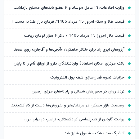
وزارت اطلاعات: ۲۱ عامل موساد و ۴ عضو باندهای مسلح بازداشت شدند
قیمت طلا و سکه امروز 15 مرداد 1405/ فرمان بازار طلا به دست اونس جهانی افتاد
قیمت دلار امروز 15 مرداد 1405 / دلار ۴ هزار تومان ریخت
آرزوهای ایرج راد برای «تئاتر متفکر»/ «آبجی‌ها و آقاجان» روی صحنه می‌رود
بانک مرکزی امکان استفادۀ واردکنندگان دارو از اوراق گام را تا پایان امسال تمدید کرد
جزئیات نحوه فعال‌سازی کیف پول الکترونیک
تردد روان در محورهای شمالی و پایانه‌های مرزی اربعین
وضعیت بازار مسکن در مرداد/بخر و بفروش‌ها دست از کار کشیدند
روایت گاردین از «دیپلماسی کودکستانی» ترامپ در برابر ایران
کالابرگ سه دهک مشمول شارژ شد