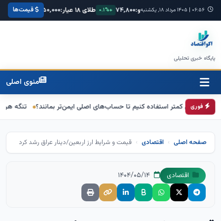
قیمت‌ها
ا:
۶۸,۴۲۰
یورو:
۷۴,۸۰۰
طلای ۱۸ عیار:
۳,۸۵۰,۰۰۰
سکه امامی:
۰
۰۶:۵۶
+۰.۳%
|
۱۴۰۵ مرداد ۱۸, یکشنبه
+۰.۱%
+۱.۲%
پایگاه خبری تحلیلی
منوی اصلی
ی کمتر استفاده کنیم تا حساب‌های اصلی ایمن‌تر بمانند؟
تنگه هرمز در آستانه ی
فوری
صفحه اصلی
اقتصادی
قیمت و شرایط ارز اربعین/دینار عراق رشد کرد
۱۴۰۴/۰۵/۱۴
اقتصادی