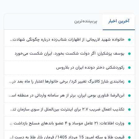
آخرین اخبار
پربیننده‌ترین
خانواده شهید لاریجانی: از اظهارات شتاب‌زده درباره چگونگی شهادت اجتناب کنید
یوسف پزشکیان: اگر دولت شکست بخورد، ایران شکست می‌خورد
رکوردشکنی دختر دونده ایران در بلاروس
زمانبندی شارژ کالابرگ تغییر کرد/ برخی خانوارها اعتبار را ماه بعد دریافت می‌کنند
ابن‌الرضا: فناوری بومی ایران، برتر از هر سامانه وارداتی در منطقه است
تکذیب اعمال ضریب ۲.۷ برای اینترنت بین‌الملل از سوی سازمان تنظیم مقررات
وزارت اطلاعات: ۲۱ عامل موساد و ۴ عضو باندهای مسلح بازداشت شدند
قیمت طلا و سکه امروز 15 مرداد 1405/ فرمان بازار طلا به دست اونس جهانی افتاد