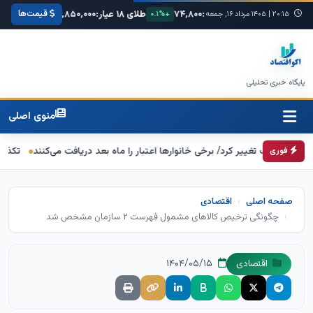
قیمت‌ها
۶۸,۴۲۰
یورو:
۷۴,۸۰۰
طلای ۱۸ عیار:
۳,۸۵۰,۰۰۰
سکه امامی:
۰۰۰
+۰.۳%
۲۰:۱۵
|
۱۴۰۵ مرداد ۱۶, جمعه
+۰.۱%
+۱.۲%
پایگاه خبری تحلیلی
منوی اصلی
برگ تغییر کرد/ برخی خانوارها اعتبار را ماه بعد دریافت می‌کنند
تکذیب اعمال ضریب ۲.۷ برای اینترنت بین‌الملل از سوی س
فوری
صفحه اصلی
اقتصادی
چگونگی ترخیص کالاهای مشمول فهرست ۲ سازمان مشخص شد
۱۴۰۴/۰۵/۱۵
اقتصادی