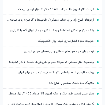
قیمت دلار امروز 15 مرداد 1405 / دلار ۴ هزار تومان ریخت
آرزوهای ایرج راد برای «تئاتر متفکر»/ «آبجی‌ها و آقاجان» روی صحنه می‌رود
بانک مرکزی امکان استفادۀ واردکنندگان دارو از اوراق گام را تا پایان امسال تمدید کرد
جزئیات نحوه فعال‌سازی کیف پول الکترونیک
تردد روان در محورهای شمالی و پایانه‌های مرزی اربعین
وضعیت بازار مسکن در مرداد/بخر و بفروش‌ها دست از کار کشیدند
روایت گاردین از «دیپلماسی کودکستانی» ترامپ در برابر ایران
کالابرگ سه دهک مشمول شارژ شد
پیش‌بینی قیمت طلا، دلار و سکه امروز 15 مرداد 1405/ بازار منتظر مذاکرات تنگه هرمز
گزارش تکان‌ دهنده بانک مرکزی از سفره ایرانی‌ها؛ تورم چگونه فقرا را فقیرتر کرد؟