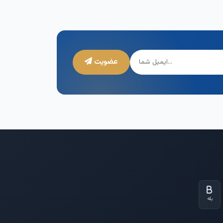
عضویت
بله