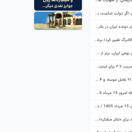
خانواده شهید لاریجانی: از اظهارات شتاب‌زده درباره چگونگی شهادت اجتناب کنید
یوسف پزشکیان: اگر دولت شکست بخورد، ایران شکست می‌خورد
رکوردشکنی دختر دونده ایران در بلاروس
زمانبندی شارژ کالابرگ تغییر کرد/ برخی خانوارها اعتبار را ماه بعد دریافت می‌کنند
ابن‌الرضا: فناوری بومی ایران، برتر از هر سامانه وارداتی در منطقه است
تکذیب اعمال ضریب ۲.۷ برای اینترنت بین‌الملل از سوی سازمان تنظیم مقررات
وزارت اطلاعات: ۲۱ عامل موساد و ۴ عضو باندهای مسلح بازداشت شدند
قیمت طلا و سکه امروز 15 مرداد 1405/ فرمان بازار طلا به دست اونس جهانی افتاد
قیمت دلار امروز 15 مرداد 1405 / دلار ۴ هزار تومان ریخت
آرزوهای ایرج راد برای «تئاتر متفکر»/ «آبجی‌ها و آقاجان» روی صحنه می‌رود