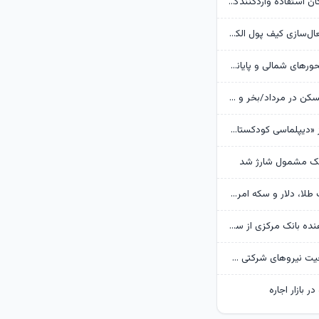
بانک مرکزی امکان استفادۀ واردکنندگان دارو از اوراق گام را تا پایان امسال تمدید کرد
جزئیات نحوه فعال‌سازی کیف پول الکترونیک
تردد روان در محورهای شمالی و پایانه‌های مرزی اربعین
وضعیت بازار مسکن در مرداد/بخر و بفروش‌ها دست از کار کشیدند
روایت گاردین از «دیپلماسی کودکستانی» ترامپ در برابر ایران
هک مشمول شارژ شد
پیش‌بینی قیمت طلا، دلار و سکه امروز 15 مرداد 1405/ بازار منتظر مذاکرات تنگه هرمز
گزارش تکان‌ دهنده بانک مرکزی از سفره ایرانی‌ها؛ تورم چگونه فقرا را فقیرتر کرد؟
گره تبدیل وضعیت نیروهای شرکتی / قانون مانع است یا پیمانکاران؟
ر بازار اجاره