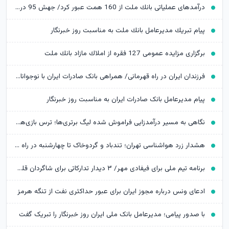
درآمدهای عملیاتی بانك ملت از 160 همت عبور كرد/ جهش 95 درصدی نسبت به پایان تیرماه 1404
پیام تبریك مدیرعامل بانك ملت به مناسبت روز خبرنگار
برگزاری مزایده عمومی 127 فقره از املاك مازاد بانك ملت
​فرزندان ایران در راه قهرمانی/ همراهی بانک صادرات ایران با نوجوانان و جوانان اعزامی به رقابت‌های وزنه‌برداری تاشکند
پیام مدیرعامل بانک صادرات ایران به مناسبت روز خبرنگار
نگاهی به مسیر درآمدزایی فراموش شده لیگ برتری‌ها؛ ترس بازی‌‎های تدارکاتی بزرگ ریخته شود
هشدار زرد هواشناسی تهران؛ تندباد و گردوخاک تا چهارشنبه در راه است
برنامه تیم ملی برای فیفادی مهر/ ۳ دیدار تدارکاتی برای شاگردان قلعه‌نویی
ادعای ونس درباره مجوز ایران برای عبور حداکثری نفت از تنگه هرمز
با صدور پیامی؛ مدیرعامل بانک ملی ایران روز خبرنگار را تبریک گفت