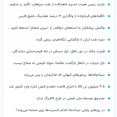
بازدید رئیس هیئت مدیره «اهداف» از نفت سپاهان؛ تأکید بر تداوم حمایت از شرکت های تابعه
ناگفته‌های قربانزاده از واگذاری ۱۲ درصد هلدینگ خلیج فارس
واکنش پزشکیان به استعفای ذوالقدر از دبیری شعام/ استعفا تایید شد؟
دوره نفت ارزان با بازگشایی تنگه‌هرمز برنمی گردد
قیمت ملک در دور باطل؛ بازار مسکن در تله قیمت‌سازی سازندگان خرد
بازار لبنیات در انتظار بازگشت تقاضا/ شوک قیمتی به صلاح نیست
سیاه‌چاله‌ها، پرخورهای کیهانی که غذایشان را پس می‌زنند
۳.۵ میلیون تن کالا با اجرای قاعده «تقدم قبض انبار» وارد کشور شد
صندوق توسعه ملی نقشی در طرح کالابرگ ندارد
در روزهای پایانی مردادماه کدام کنسرت‌ها روی صحنه می‌روند؟