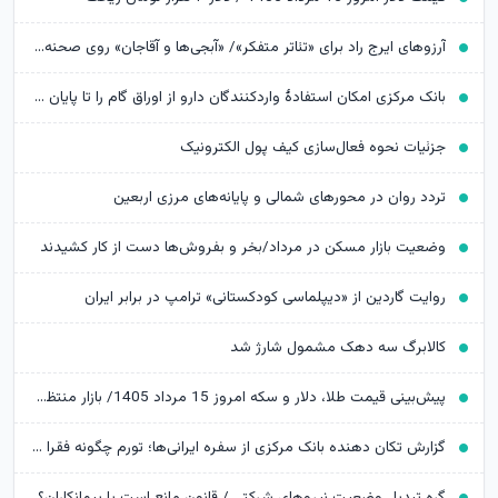
آرزوهای ایرج راد برای «تئاتر متفکر»/ «آبجی‌ها و آقاجان» روی صحنه می‌رود
بانک مرکزی امکان استفادۀ واردکنندگان دارو از اوراق گام را تا پایان امسال تمدید کرد
جزئیات نحوه فعال‌سازی کیف پول الکترونیک
تردد روان در محورهای شمالی و پایانه‌های مرزی اربعین
وضعیت بازار مسکن در مرداد/بخر و بفروش‌ها دست از کار کشیدند
روایت گاردین از «دیپلماسی کودکستانی» ترامپ در برابر ایران
کالابرگ سه دهک مشمول شارژ شد
پیش‌بینی قیمت طلا، دلار و سکه امروز 15 مرداد 1405/ بازار منتظر مذاکرات تنگه هرمز
گزارش تکان‌ دهنده بانک مرکزی از سفره ایرانی‌ها؛ تورم چگونه فقرا را فقیرتر کرد؟
گره تبدیل وضعیت نیروهای شرکتی / قانون مانع است یا پیمانکاران؟