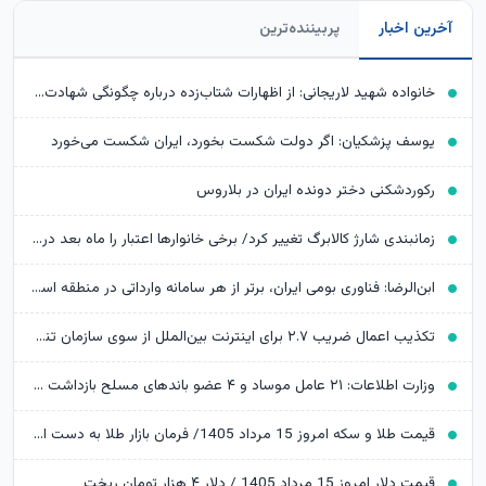
آخرین اخبار
پربیننده‌ترین
خانواده شهید لاریجانی: از اظهارات شتاب‌زده درباره چگونگی شهادت اجتناب کنید
یوسف پزشکیان: اگر دولت شکست بخورد، ایران شکست می‌خورد
رکوردشکنی دختر دونده ایران در بلاروس
زمانبندی شارژ کالابرگ تغییر کرد/ برخی خانوارها اعتبار را ماه بعد دریافت می‌کنند
ابن‌الرضا: فناوری بومی ایران، برتر از هر سامانه وارداتی در منطقه است
تکذیب اعمال ضریب ۲.۷ برای اینترنت بین‌الملل از سوی سازمان تنظیم مقررات
وزارت اطلاعات: ۲۱ عامل موساد و ۴ عضو باندهای مسلح بازداشت شدند
قیمت طلا و سکه امروز 15 مرداد 1405/ فرمان بازار طلا به دست اونس جهانی افتاد
قیمت دلار امروز 15 مرداد 1405 / دلار ۴ هزار تومان ریخت