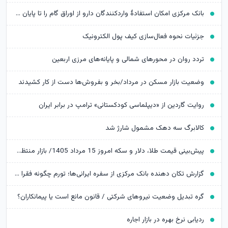
بانک مرکزی امکان استفادۀ واردکنندگان دارو از اوراق گام را تا پایان امسال تمدید کرد
جزئیات نحوه فعال‌سازی کیف پول الکترونیک
تردد روان در محورهای شمالی و پایانه‌های مرزی اربعین
وضعیت بازار مسکن در مرداد/بخر و بفروش‌ها دست از کار کشیدند
روایت گاردین از «دیپلماسی کودکستانی» ترامپ در برابر ایران
کالابرگ سه دهک مشمول شارژ شد
پیش‌بینی قیمت طلا، دلار و سکه امروز 15 مرداد 1405/ بازار منتظر مذاکرات تنگه هرمز
گزارش تکان‌ دهنده بانک مرکزی از سفره ایرانی‌ها؛ تورم چگونه فقرا را فقیرتر کرد؟
گره تبدیل وضعیت نیروهای شرکتی / قانون مانع است یا پیمانکاران؟
ردیابی نرخ بهره در بازار اجاره