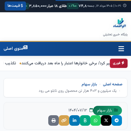
قیمت‌ها
۶۸,
یورو:
۷۴,۸۰۰
طلای ۱۸ عیار:
۳,۸۵۰,۰۰۰
سکه امامی:
۰۰,۰۰۰
+۰.۳%
۱۰:۲۱
|
۱۴۰۵ مرداد ۱۶, جمعه
+۰.۱%
+۱.۲%
پایگاه خبری تحلیلی
منوی اصلی
غییر کرد/ برخی خانوارها اعتبار را ماه بعد دریافت می‌کنند
تکذیب اعمال ضریب ۲.۷ برای اینترنت بین‌الملل از سوی سازمان تنظیم م
فوری
صفحه اصلی
بازار سهام
یک میلیون و ۴۰۳ هزار تن محصول روی تابلو می رود
۱۴۰۴/۰۷/۱۲
بازار سهام