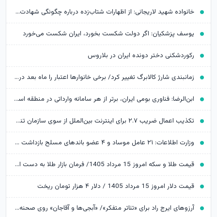
خانواده شهید لاریجانی: از اظهارات شتاب‌زده درباره چگونگی شهادت اجتناب کنید
یوسف پزشکیان: اگر دولت شکست بخورد، ایران شکست می‌خورد
رکوردشکنی دختر دونده ایران در بلاروس
زمانبندی شارژ کالابرگ تغییر کرد/ برخی خانوارها اعتبار را ماه بعد دریافت می‌کنند
ابن‌الرضا: فناوری بومی ایران، برتر از هر سامانه وارداتی در منطقه است
تکذیب اعمال ضریب ۲.۷ برای اینترنت بین‌الملل از سوی سازمان تنظیم مقررات
وزارت اطلاعات: ۲۱ عامل موساد و ۴ عضو باندهای مسلح بازداشت شدند
قیمت طلا و سکه امروز 15 مرداد 1405/ فرمان بازار طلا به دست اونس جهانی افتاد
قیمت دلار امروز 15 مرداد 1405 / دلار ۴ هزار تومان ریخت
آرزوهای ایرج راد برای «تئاتر متفکر»/ «آبجی‌ها و آقاجان» روی صحنه می‌رود