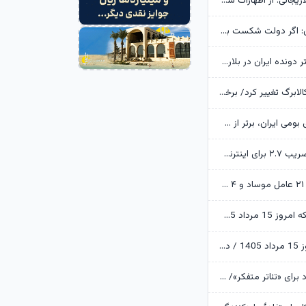
خانواده شهید لاریجانی: از اظهارات شتاب‌زده درباره چگونگی شهادت اجتناب کنید
یوسف پزشکیان: اگر دولت شکست بخورد، ایران شکست می‌خورد
رکوردشکنی دختر دونده ایران در بلاروس
زمانبندی شارژ کالابرگ تغییر کرد/ برخی خانوارها اعتبار را ماه بعد دریافت می‌کنند
ابن‌الرضا: فناوری بومی ایران، برتر از هر سامانه وارداتی در منطقه است
تکذیب اعمال ضریب ۲.۷ برای اینترنت بین‌الملل از سوی سازمان تنظیم مقررات
وزارت اطلاعات: ۲۱ عامل موساد و ۴ عضو باندهای مسلح بازداشت شدند
قیمت طلا و سکه امروز 15 مرداد 1405/ فرمان بازار طلا به دست اونس جهانی افتاد
قیمت دلار امروز 15 مرداد 1405 / دلار ۴ هزار تومان ریخت
آرزوهای ایرج راد برای «تئاتر متفکر»/ «آبجی‌ها و آقاجان» روی صحنه می‌رود