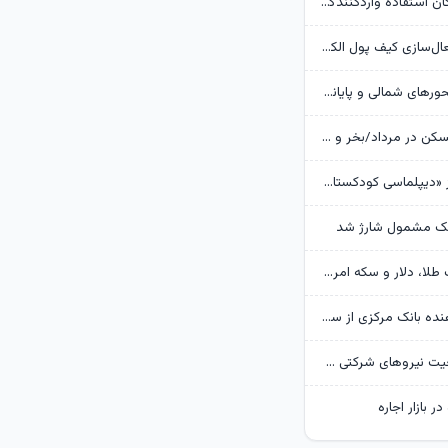
بانک مرکزی امکان استفادۀ واردکنندگان دارو از اوراق گام را تا پایان امسال تمدید کرد
جزئیات نحوه فعال‌سازی کیف پول الکترونیک
تردد روان در محورهای شمالی و پایانه‌های مرزی اربعین
وضعیت بازار مسکن در مرداد/بخر و بفروش‌ها دست از کار کشیدند
روایت گاردین از «دیپلماسی کودکستانی» ترامپ در برابر ایران
هک مشمول شارژ شد
پیش‌بینی قیمت طلا، دلار و سکه امروز 15 مرداد 1405/ بازار منتظر مذاکرات تنگه هرمز
گزارش تکان‌ دهنده بانک مرکزی از سفره ایرانی‌ها؛ تورم چگونه فقرا را فقیرتر کرد؟
گره تبدیل وضعیت نیروهای شرکتی / قانون مانع است یا پیمانکاران؟
ر بازار اجاره