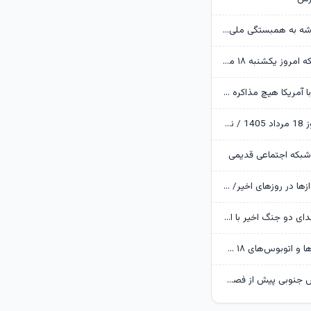
وزیر کشور: خدشه به همبستگی ملی گناهی نابخشودنی است
قیمت طلا و سکه امروز یکشنبه ۱۸ مرداد ۱۴۰۵ / اصلاح قیمت‌ها در بازار طلا ادامه دارد
عراقچی: اکنون با آمریکا هیچ مذاکره ای نداریم
قیمت دلار امروز 18 مرداد 1405 / نوسان دلار در کریدور 180 هزار تومانی
شبکه اجتماعی قدیمی
دلایل تاخیر پروازها در روزهای اخیر/ به دنبال جایگزینی هواپیماهای نو هستیم
۴۰ درصد از شهدای دو جنگ اخیر با استفاده از علم ژنتیک شناسایی شدند/ ۳۵۱۹ شهید جنگ رمضان
ورود متروباس‌ها و اتوبوس‌های ۱۸ متری برقی به تهران
آماده‌سازی پارس جنوبی پیش از فصل سرد