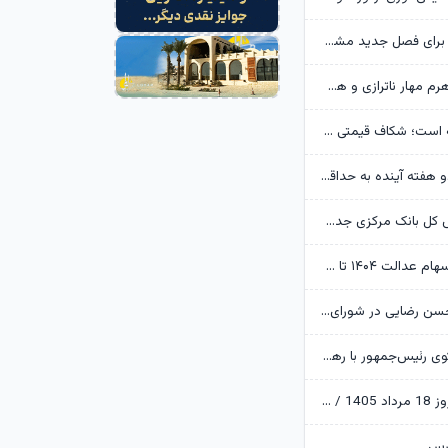
ترکیب استقلال برای فصل جدید مشخص شد/ معمای بختیاری‌زاده در یک پست مهم
سپرده قانونی اهرم مهار ناترازی و هدایت اعتبار بانکی
سایپا ورشکسته است؛ شکاف قیمتی ۱۶۰۰ همتی در بازار خودرو
خاموشی‌ها تا دو هفته آینده به حداقل می‌رسد/ رعایت عدالت در اعمال محدودیت‌ها
ممنوعیت رئیس کل بانک مرکزی جدی شد؛ پول اضافه نداریم!
بخشی از سود سهام عدالت ۱۴۰۴ تا هفته دولت واریز می‌شود
پست جدید محسن رضایی در شورای عالی امنیت ملی
دیدار و گفت‌وگوی رئیس‌جمهور با رهبر معظم انقلاب درباره مسائل اقتصادی و نظامی کشور
پایان بورس امروز 18 مرداد 1405 / سقف تاریخی ارزش معاملات خرد شکسته شد
ورس