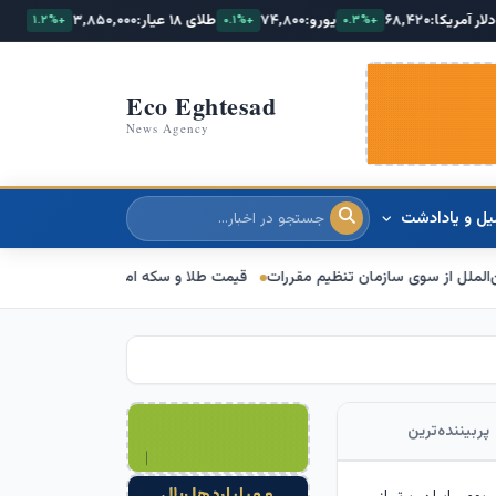
۶۸,
یورو:
۷۴,۸۰۰
طلای ۱۸ عیار:
۳,۸۵۰,۰۰۰
سکه امامی:
۰۰,۰۰۰
+۱.۲%
+۰.۱%
+۰.۳%
Eco Eghtesad
News Agency
یل و یادادشت
درباره ما
قیمت طلا و سکه امروز 15 مرداد 1405/ فرمان بازار طلا به دست اونس جهانی افتاد
پربیننده‌ترین