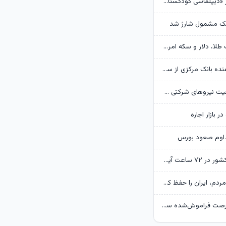
روایت گاردین از «دیپلماسی کودکستانی» ترامپ در برابر ایران
هک مشمول شارژ شد
پیش‌بینی قیمت طلا، دلار و سکه امروز 15 مرداد 1405/ بازار منتظر مذاکرات تنگه هرمز
گزارش تکان‌ دهنده بانک مرکزی از سفره ایرانی‌ها؛ تورم چگونه فقرا را فقیرتر کرد؟
گره تبدیل وضعیت نیروهای شرکتی / قانون مانع است یا پیمانکاران؟
ر بازار اجاره
داوم صعود بورس
وضعیت جوی کشور در ۷۲ ساعت آینده؛ موج بارش‌های تابستانه در راه ۱۱ استان
پزشکیان: همه مردم، ایران را حفظ کردند/ بودن رهبر انقلاب قوت قلب بالایی برای ماست
بحران بنزین، فرصت فراموش‌شده سی‌ان‌جی