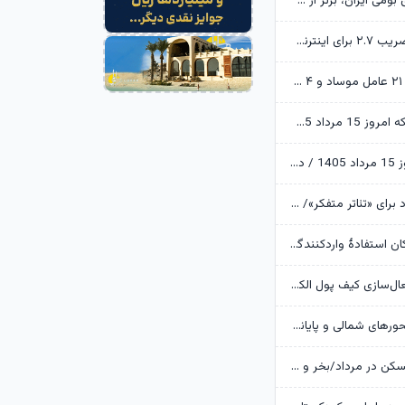
ابن‌الرضا: فناوری بومی ایران، برتر از هر سامانه وارداتی در منطقه است
تکذیب اعمال ضریب ۲.۷ برای اینترنت بین‌الملل از سوی سازمان تنظیم مقررات
وزارت اطلاعات: ۲۱ عامل موساد و ۴ عضو باندهای مسلح بازداشت شدند
قیمت طلا و سکه امروز 15 مرداد 1405/ فرمان بازار طلا به دست اونس جهانی افتاد
قیمت دلار امروز 15 مرداد 1405 / دلار ۴ هزار تومان ریخت
آرزوهای ایرج راد برای «تئاتر متفکر»/ «آبجی‌ها و آقاجان» روی صحنه می‌رود
بانک مرکزی امکان استفادۀ واردکنندگان دارو از اوراق گام را تا پایان امسال تمدید کرد
جزئیات نحوه فعال‌سازی کیف پول الکترونیک
تردد روان در محورهای شمالی و پایانه‌های مرزی اربعین
وضعیت بازار مسکن در مرداد/بخر و بفروش‌ها دست از کار کشیدند