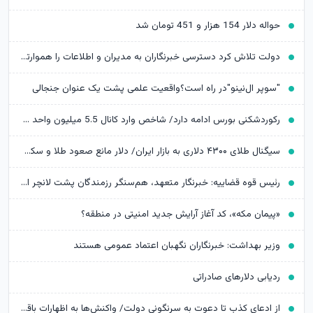
حواله دلار 154 هزار و 451 تومان شد
دولت تلاش کرد دسترسی خبرنگاران به مدیران و اطلاعات را هموارتر کند
"سوپر ال‌نینو"در راه است؟واقعیت علمی پشت یک عنوان جنجالی
رکوردشکنی بورس ادامه دارد/ شاخص وارد کانال 5.5 میلیون واحد شد
سیگنال طلای ۴۳۰۰ دلاری به بازار ایران/ دلار مانع صعود طلا و سکه می‌شود؟
رئیس قوه قضاییه: خبرنگار متعهد، هم‌سنگر رزمندگان پشت لانچر است
«پیمان مکه»، کد آغاز آرایش جدید امنیتی در منطقه؟
وزیر بهداشت: خبرنگاران نگهبان اعتماد عمومی هستند
ردیابی دلارهای صادراتی
از ادعای کذب تا دعوت به سرنگونی دولت/ واکنش‌ها به اظهارات باقر خرازی‌