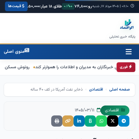
قیمت‌ها
ا:
۶۸,۴۲۰
یورو:
۷۴,۸۰۰
طلای ۱۸ عیار:
۳,۸۵۰,۰۰۰
سکه امامی:
۰۰
۰۸:۱۰
+۰.۳%
|
۱۴۰۵ مرداد ۱۷, شنبه
+۰.۱%
+۱.۲%
پایگاه خبری تحلیلی
منوی اصلی
خبرنگاران به مدیران و اطلاعات را هموارتر کند
روتوش مسکن دولتی
قالیب
فوری
صفحه اصلی
اقتصادی
ذخایر نفت آمریکا در کف ۴۰ ساله
۱۴۰۵/۰۳/۱۱
اقتصادی