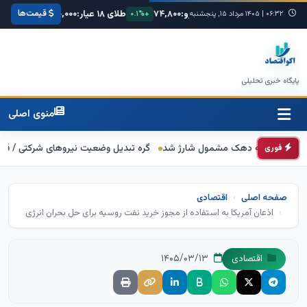
قیمت‌ها
یکا:
۶۸,۴۲۰
یورو:
۷۴,۸۰۰
طلای ۱۸ عیار:
۳,۸۵۰,۰۰۰
سکه امامی:
۰۶:۳۲
|
+۰.۳%
۱۴۰۵ مرداد ۱۵, پنجشنبه
+۰.۱%
+۱.۲%
پایگاه خبری تحلیلی
منوی اصلی
 سه دهک مشمول شارژ شد
گره تبدیل وضعیت نیروهای شرکتی / قانون مانع است
فوری
صفحه اصلی
اقتصادی
اذعان آمریکا به استفاده از مجوز خرید نفت روسیه برای حل بحران انرژی
۱۴۰۵/۰۳/۱۳
اقتصادی