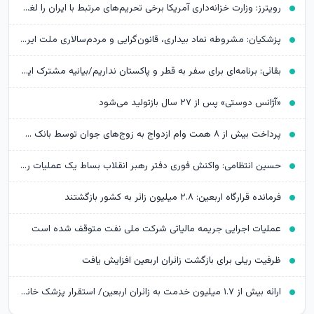
رویترز: وزارت خزانه‌داری آمریکا برخی تحریم‌های مرتبط با ایران را لغو کرد
پزشکیان: مشروطه نماد بیداری، قانون‌گرایی و مردم‌سالاری ملت ایران است
بقائی: برنامه‌ای برای سفر به قطر و پاکستان نداریم/بیانیه مشترک ایران و عمان در مرحله تدوین
«آژانس دوستی» پس از ۲۷ سال بازتولید می‌شود
پرداخت بیش از ۸ همت وام ازدواج به زوج‌های جوان توسط بانک ملی ایران
حسین انتظامی: واکنش فوری دفتر رهبر انقلاب بساط یک عملیات را جمع کرد
فرمانده قرارگاه اربعین: ۲.۸ میلیون زائر به کشور بازگشتند
عملیات اجرایی جریمه مالیاتی شرکت ملی نفت متوقف شده است
ظرفیت ریلی برای بازگشت زائران اربعین افزایش یافت
ارائه بیش از ۱.۷ میلیون خدمت به زائران اربعین/ استقرار پزشک خانواده در ۶۴ شهرستان