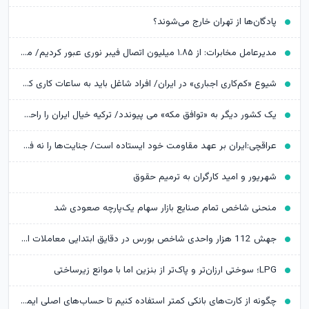
پادگان‌ها از تهران خارج می‌شوند؟
مدیرعامل مخابرات: از ۱.۸۵ میلیون اتصال فیبر نوری عبور کردیم/ مخابرات «معدن طلایی» است که ظرفیت‌های آن در حال استخراج است
شیوع «کم‌کاری اجباری» در ایران/ افراد شاغل باید به ساعات کاری کمتر و دستمزد کمتر رضایت دهند
یک کشور دیگر به «توافق مکه» می پیوندد/ ترکیه خیال ایران را راحت کرد
عراقچی:ایران بر عهد مقاومت خود ایستاده است/ جنایت‌ها را نه فراموش می‌کنیم نه می‌بخشیم
شهریور و امید کارگران به ترمیم حقوق
منحنی شاخص تمام صنایع بازار سهام یک‌پارچه صعودی شد
جهش 112 هزار واحدی شاخص بورس در دقایق ابتدایی معاملات امروز
LPG؛ سوختی ارزان‌تر و پاک‌تر از بنزین اما با موانع زیرساختی
چگونه از کارت‌های بانکی کمتر استفاده کنیم تا حساب‌های اصلی ایمن‌تر بمانند؟