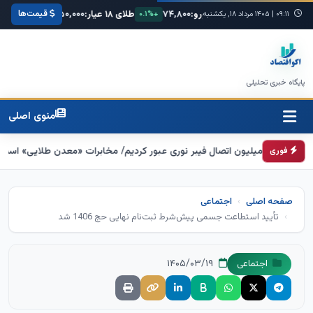
قیمت‌ها
کا:
۶۸,۴۲۰
یورو:
۷۴,۸۰۰
طلای ۱۸ عیار:
۳,۸۵۰,۰۰۰
سکه امامی:
۰
۰۹:۱۱
|
+۰.۳%
۱۴۰۵ مرداد ۱۸, یکشنبه
+۰.۱%
+۱.۲%
پایگاه خبری تحلیلی
منوی اصلی
فوری
صفحه اصلی
اجتماعی
تأیید استطاعت جسمی پیش‌شرط ثبت‌نام نهایی حج 1406 شد
۱۴۰۵/۰۳/۱۹
اجتماعی