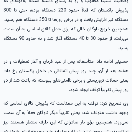
وضعیت نسبتاً مطلوب و رو به رشدی داشته است؛ به‌گونه‌ای که
پذیرش پاکستان که قبلاً حدود 220 دستگاه بوده، حتی تا 300
دستگاه نیز افزایش یافت و در برخی روزها تا 350 دستگاه هم رسید.
همچنین خروج ناوگان خالی که برای حمل کالای اساسی به آن سمت
می‌رفت، از حدود 30 تا 40 دستگاه آغاز شد و به حدود 90 دستگاه
رسید.
حسینی ادامه داد: متأسفانه پس از عید قربان و آغاز تعطیلات و در
هفته بعد از آن، چند روز پیش اتفاقاتی در داخل پاکستان رخ داد؛
یعنی حملات تروریستی و برخی ناامنی‌های پیوسته که باعث شد از دو
روز پیش تقریباً توقف ایجاد شود.
وی تصریح کرد: توقف به این معناست که پذیرش کالای اساسی که
وجود داشت متوقف شد؛ یعنی تقریباً دیگر ناوگان فعلاً به آن سمت
نمی‌رود. همچنین برای بار صادراتی که این طرف منتظر هستند نیز
امکان پذیرش وجود ندارد، زیرا این‌ها باید وارد محوطه انرژی شوند که