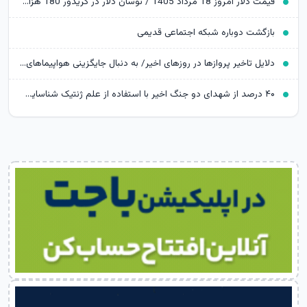
قیمت دلار امروز 18 مرداد 1405 / نوسان دلار در کریدور 180 هزار تومانی
بازگشت دوباره شبکه اجتماعی قدیمی
دلایل تاخیر پروازها در روزهای اخیر/ به دنبال جایگزینی هواپیماهای نو هستیم
۴۰ درصد از شهدای دو جنگ اخیر با استفاده از علم ژنتیک شناسایی شدند/ ۳۵۱۹ شهید جنگ رمضان