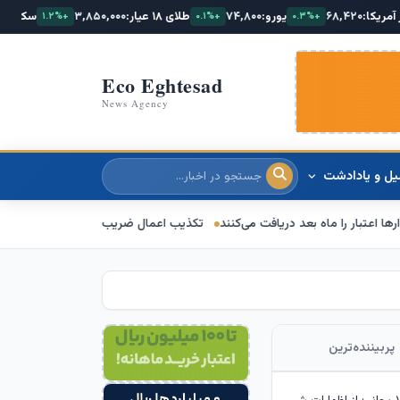
یورو:
۷۴,۸۰۰
طلای ۱۸ عیار:
۳,۸۵۰,۰۰۰
سکه امامی:
۴۲,۵۰۰,۰۰۰
+۱.۲%
+۰.۱%
+۰.۳%
Eco Eghtesad
News Agency
یل و یادادشت
درباره ما
 دریافت می‌کنند
تکذیب اعمال ضریب ۲.۷ برای اینترنت بین‌الملل از سوی سازمان تنظیم مقررات
پربیننده‌ترین