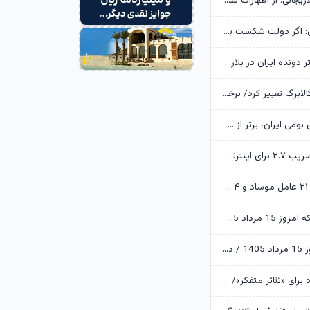
خانواده شهید لاریجانی: از اظهارات شتاب‌زده درباره چگونگی شهادت اجتناب کنید
یوسف پزشکیان: اگر دولت شکست بخورد، ایران شکست می‌خورد
رکوردشکنی دختر دونده ایران در بلاروس
زمانبندی شارژ کالابرگ تغییر کرد/ برخی خانوارها اعتبار را ماه بعد دریافت می‌کنند
ابن‌الرضا: فناوری بومی ایران، برتر از هر سامانه وارداتی در منطقه است
تکذیب اعمال ضریب ۲.۷ برای اینترنت بین‌الملل از سوی سازمان تنظیم مقررات
وزارت اطلاعات: ۲۱ عامل موساد و ۴ عضو باندهای مسلح بازداشت شدند
قیمت طلا و سکه امروز 15 مرداد 1405/ فرمان بازار طلا به دست اونس جهانی افتاد
قیمت دلار امروز 15 مرداد 1405 / دلار ۴ هزار تومان ریخت
آرزوهای ایرج راد برای «تئاتر متفکر»/ «آبجی‌ها و آقاجان» روی صحنه می‌رود