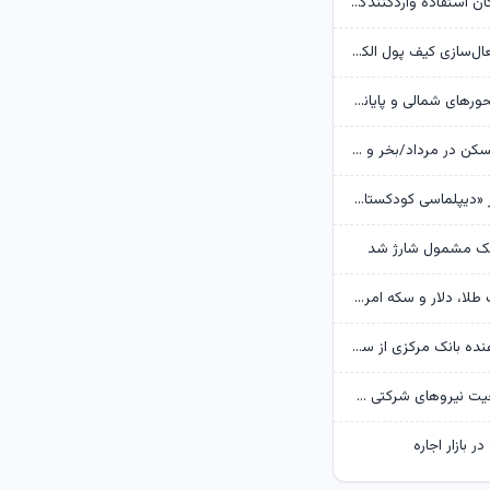
بانک مرکزی امکان استفادۀ واردکنندگان دارو از اوراق گام را تا پایان امسال تمدید کرد
جزئیات نحوه فعال‌سازی کیف پول الکترونیک
تردد روان در محورهای شمالی و پایانه‌های مرزی اربعین
وضعیت بازار مسکن در مرداد/بخر و بفروش‌ها دست از کار کشیدند
روایت گاردین از «دیپلماسی کودکستانی» ترامپ در برابر ایران
هک مشمول شارژ شد
پیش‌بینی قیمت طلا، دلار و سکه امروز 15 مرداد 1405/ بازار منتظر مذاکرات تنگه هرمز
گزارش تکان‌ دهنده بانک مرکزی از سفره ایرانی‌ها؛ تورم چگونه فقرا را فقیرتر کرد؟
گره تبدیل وضعیت نیروهای شرکتی / قانون مانع است یا پیمانکاران؟
ر بازار اجاره