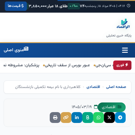
قیمت‌ها
۶۸,۴
یورو:
۷۴,۸۰۰
طلای ۱۸ عیار:
۳,۸۵۰,۰۰۰
سکه امامی:
۰,۰۰۰
+۰.۳%
۰۴:۱۶
|
۱۴۰۵ مرداد ۱۵, پنجشنبه
+۰.۱%
+۱.۲%
پایگاه خبری تحلیلی
منوی اصلی
ده سی‌ان‌جی
عبور بورس از سقف تاریخی
پزشکیان: مشروطه نماد بیداری، قان
فوری
صفحه اصلی
اقتصادی
کلاهبرداری با نام بیمه تکمیلی بازنشستگان
۱۴۰۵/۰۳/۱۹
اقتصادی