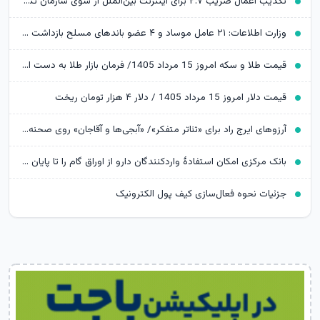
تکذیب اعمال ضریب ۲.۷ برای اینترنت بین‌الملل از سوی سازمان تنظیم مقررات
وزارت اطلاعات: ۲۱ عامل موساد و ۴ عضو باندهای مسلح بازداشت شدند
قیمت طلا و سکه امروز 15 مرداد 1405/ فرمان بازار طلا به دست اونس جهانی افتاد
قیمت دلار امروز 15 مرداد 1405 / دلار ۴ هزار تومان ریخت
آرزوهای ایرج راد برای «تئاتر متفکر»/ «آبجی‌ها و آقاجان» روی صحنه می‌رود
بانک مرکزی امکان استفادۀ واردکنندگان دارو از اوراق گام را تا پایان امسال تمدید کرد
جزئیات نحوه فعال‌سازی کیف پول الکترونیک