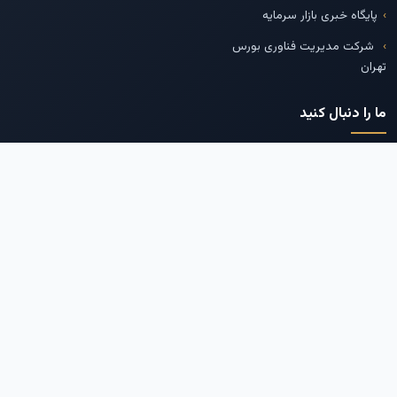
پایگاه خبری بازار سرمایه
شرکت مدیریت فناوری بورس
تهران
ما را دنبال کنید
تلگرام
اینستاگرام
توییتر
لینکدین
بله
--
© 2026 - تمامی حقوق برای پایگاه خبری
اکو اقتصاد
محفوظ است.
نسخه ۲.۰