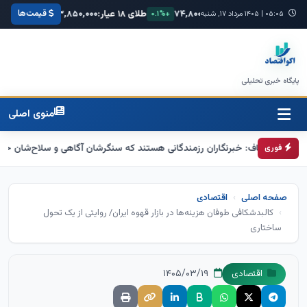
قیمت‌ها
۶۸,۴۲
یورو:
۷۴,۸۰۰
طلای ۱۸ عیار:
۳,۸۵۰,۰۰۰
سکه امامی:
۰,۰۰۰
+۰.۳%
۰۵:۰۵
|
۱۴۰۵ مرداد ۱۷, شنبه
+۰.۱%
+۱.۲%
پایگاه خبری تحلیلی
منوی اصلی
باف: خبرنگاران رزمندگانی هستند که سنگرشان آگاهی و سلاح‌شان حقیقت است
فوری
صفحه اصلی
اقتصادی
کالبدشکافی طوفان هزینه‌ها در بازار قهوه ایران/ روایتی از یک تحول
ساختاری
۱۴۰۵/۰۳/۱۹
اقتصادی