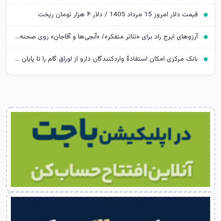
قیمت دلار امروز 15 مرداد 1405 / دلار ۴ هزار تومان ریخت
آرزوهای ایرج راد برای «تئاتر متفکر»/ «آبجی‌ها و آقاجان» روی صحنه می‌رود
بانک مرکزی امکان استفادۀ واردکنندگان دارو از اوراق گام را تا پایان امسال تمدید کرد