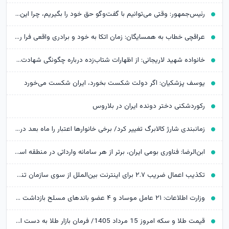
رئیس‌جمهور: وقتی می‌توانیم با گفت‌وگو حق خود را بگیریم، چرا این کار را نکنیم؟
عراقچی خطاب به همسایگان: زمان اتکا به خود و برادری واقعی فرا رسیده است
خانواده شهید لاریجانی: از اظهارات شتاب‌زده درباره چگونگی شهادت اجتناب کنید
یوسف پزشکیان: اگر دولت شکست بخورد، ایران شکست می‌خورد
رکوردشکنی دختر دونده ایران در بلاروس
زمانبندی شارژ کالابرگ تغییر کرد/ برخی خانوارها اعتبار را ماه بعد دریافت می‌کنند
ابن‌الرضا: فناوری بومی ایران، برتر از هر سامانه وارداتی در منطقه است
تکذیب اعمال ضریب ۲.۷ برای اینترنت بین‌الملل از سوی سازمان تنظیم مقررات
وزارت اطلاعات: ۲۱ عامل موساد و ۴ عضو باندهای مسلح بازداشت شدند
قیمت طلا و سکه امروز 15 مرداد 1405/ فرمان بازار طلا به دست اونس جهانی افتاد