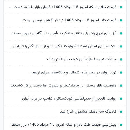
قیمت طلا و سکه امروز 15 مرداد 1405/ فرمان بازار طلا به دست اونس جهانی افتاد
قیمت دلار امروز 15 مرداد 1405 / دلار ۴ هزار تومان ریخت
آرزوهای ایرج راد برای «تئاتر متفکر»/ «آبجی‌ها و آقاجان» روی صحنه می‌رود
بانک مرکزی امکان استفادۀ واردکنندگان دارو از اوراق گام را تا پایان امسال تمدید کرد
جزئیات نحوه فعال‌سازی کیف پول الکترونیک
تردد روان در محورهای شمالی و پایانه‌های مرزی اربعین
وضعیت بازار مسکن در مرداد/بخر و بفروش‌ها دست از کار کشیدند
روایت گاردین از «دیپلماسی کودکستانی» ترامپ در برابر ایران
کالابرگ سه دهک مشمول شارژ شد
پیش‌بینی قیمت طلا، دلار و سکه امروز 15 مرداد 1405/ بازار منتظر مذاکرات تنگه هرمز