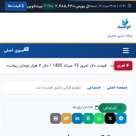
قیمت‌ها
۱۳
شاخص کل بورس:
۲,۴۸۵,۶۳۰
بیت‌کوین:
$۶۷,۸۵۰
اتریوم:
+۰.۳%
۰۷:۴۱
|
۱۴۰۵ مرداد ۱۶, جمعه
+۲.۱%
+۱.۸%
پایگاه خبری تحلیلی
منوی اصلی
قیمت دلار امروز 15 مرداد 1405 / دلار ۴ هزار تومان ریخت
تردد روان در
فوری
صفحه اصلی
اجتماعی
تقویم قرآنی کشور فشرده شد
۱۴۰۵/۰۳/۱۹
اجتماعی