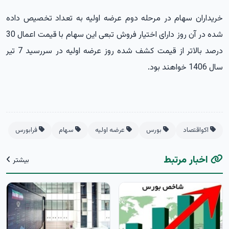
ﺧﺮﯾﺪاران ﺳﻬﺎم در ﻣﺮﺣﻠﻪ دوم ﻋﺮﺿﻪ اوﻟﯿﻪ ﺑﻪ ﺗﻌﺪاد ﺗﺨﺼﯿﺺ داده
ﺷﺪه در آن روز دارای اﺧﺘﯿﺎر ﻓﺮوش تبعی اﯾﻦ ﺳﻬﺎم با قیمت اعمال 30
درصد بالاتر از قیمت کشف شده روز عرضه اولیه در سررسید 7 تیر
سال 1406 ﺧﻮاﻫﻨﺪ ﺑﻮد.
اکواقتصاد
بورس
عرضه اولیه
سهام
فرابورس
اخبار مرتبط
بیشتر