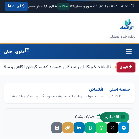
قیمت‌ها
مریکا:
۶۸,۴۲۰
یورو:
۷۴,۸۰۰
طلای ۱۸ عیار:
۳,۸۵۰,۰۰۰
سکه امامی
۰۴:۵۹
|
+۰.۳%
۱۴۰۵ مرداد ۱۷, شنبه
+۰.۱%
+۱.۲%
پایگاه خبری تحلیلی
منوی اصلی
تی
قالیباف: خبرنگاران رزمندگانی هستند که سنگرشان آگاهی و سلاح‌شان حقی
فوری
صفحه اصلی
اقتصادی
بلاتکلیفی ده‌ها محموله موبایل ترخیص‌شده درجنگ؛ رجیستری قفل شد
۱۴۰۵/۰۴/۰۷
اقتصادی