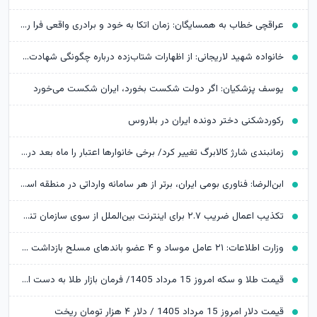
عراقچی خطاب به همسایگان: زمان اتکا به خود و برادری واقعی فرا رسیده است
خانواده شهید لاریجانی: از اظهارات شتاب‌زده درباره چگونگی شهادت اجتناب کنید
یوسف پزشکیان: اگر دولت شکست بخورد، ایران شکست می‌خورد
رکوردشکنی دختر دونده ایران در بلاروس
زمانبندی شارژ کالابرگ تغییر کرد/ برخی خانوارها اعتبار را ماه بعد دریافت می‌کنند
ابن‌الرضا: فناوری بومی ایران، برتر از هر سامانه وارداتی در منطقه است
تکذیب اعمال ضریب ۲.۷ برای اینترنت بین‌الملل از سوی سازمان تنظیم مقررات
وزارت اطلاعات: ۲۱ عامل موساد و ۴ عضو باندهای مسلح بازداشت شدند
قیمت طلا و سکه امروز 15 مرداد 1405/ فرمان بازار طلا به دست اونس جهانی افتاد
قیمت دلار امروز 15 مرداد 1405 / دلار ۴ هزار تومان ریخت