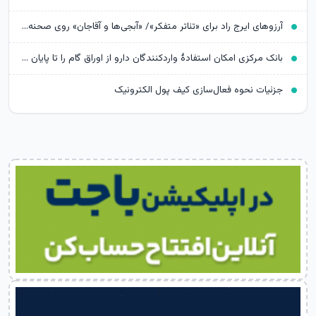
آرزوهای ایرج راد برای «تئاتر متفکر»/ «آبجی‌ها و آقاجان» روی صحنه می‌رود
بانک مرکزی امکان استفادۀ واردکنندگان دارو از اوراق گام را تا پایان امسال تمدید کرد
جزئیات نحوه فعال‌سازی کیف پول الکترونیک