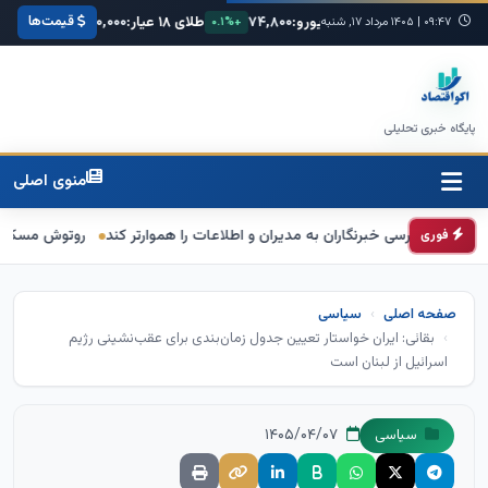
قیمت‌ها
یکا:
۶۸,۴۲۰
یورو:
۷۴,۸۰۰
طلای ۱۸ عیار:
۳,۸۵۰,۰۰۰
سکه امامی:
۰۹:۴۷
|
+۰.۳%
۱۴۰۵ مرداد ۱۷, شنبه
+۰.۱%
+۱.۲%
پایگاه خبری تحلیلی
منوی اصلی
سی خبرنگاران به مدیران و اطلاعات را هموارتر کند
روتوش مسکن دولتی
قا
فوری
صفحه اصلی
سیاسی
بقائی: ایران خواستار تعیین جدول زمان‌بندی برای عقب‌نشینی رژیم
اسرائیل از لبنان است
۱۴۰۵/۰۴/۰۷
سیاسی