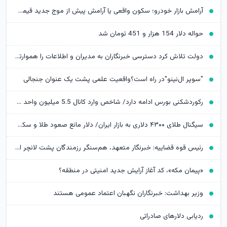
آرامش بازار خودرو؛ سکون واقعی یا آرامش پیش از موج جدید قیمت‌ها؟
حواله دلار 154 هزار و 451 تومان شد
دولت تلاش کرد دسترسی خبرنگاران به مدیران و اطلاعات را هموارتر کند
"سوپر ال‌نینو"در راه است؟واقعیت علمی پشت یک عنوان جنجالی
رکوردشکنی بورس ادامه دارد/ شاخص وارد کانال 5.5 میلیون واحد شد
سیگنال طلای ۴۳۰۰ دلاری به بازار ایران/ دلار مانع صعود طلا و سکه می‌شود؟
رئیس قوه قضاییه: خبرنگار متعهد، هم‌سنگر رزمندگان پشت لانچر است
«پیمان مکه»، کد آغاز آرایش جدید امنیتی در منطقه؟
وزیر بهداشت: خبرنگاران نگهبان اعتماد عمومی هستند
ردیابی دلارهای صادراتی