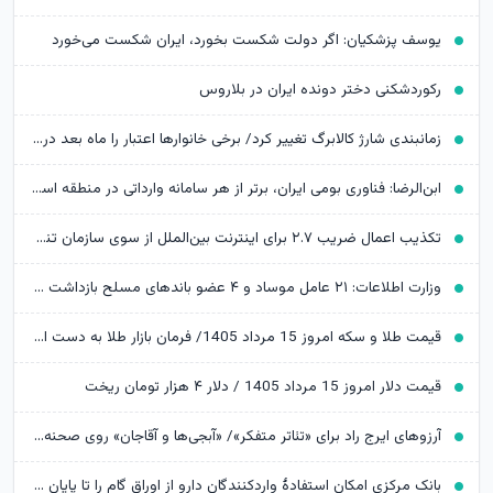
یوسف پزشکیان: اگر دولت شکست بخورد، ایران شکست می‌خورد
رکوردشکنی دختر دونده ایران در بلاروس
زمانبندی شارژ کالابرگ تغییر کرد/ برخی خانوارها اعتبار را ماه بعد دریافت می‌کنند
ابن‌الرضا: فناوری بومی ایران، برتر از هر سامانه وارداتی در منطقه است
تکذیب اعمال ضریب ۲.۷ برای اینترنت بین‌الملل از سوی سازمان تنظیم مقررات
وزارت اطلاعات: ۲۱ عامل موساد و ۴ عضو باندهای مسلح بازداشت شدند
قیمت طلا و سکه امروز 15 مرداد 1405/ فرمان بازار طلا به دست اونس جهانی افتاد
قیمت دلار امروز 15 مرداد 1405 / دلار ۴ هزار تومان ریخت
آرزوهای ایرج راد برای «تئاتر متفکر»/ «آبجی‌ها و آقاجان» روی صحنه می‌رود
بانک مرکزی امکان استفادۀ واردکنندگان دارو از اوراق گام را تا پایان امسال تمدید کرد