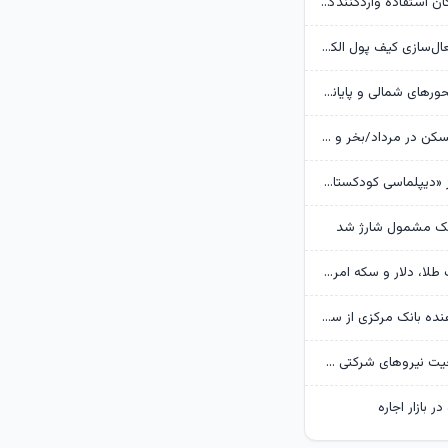
بانک مرکزی امکان استفادۀ واردکنندگان دارو از اوراق گام را تا پایان امسال تمدید کرد
جزئیات نحوه فعال‌سازی کیف پول الکترونیک
تردد روان در محورهای شمالی و پایانه‌های مرزی اربعین
وضعیت بازار مسکن در مرداد/بخر و بفروش‌ها دست از کار کشیدند
روایت گاردین از «دیپلماسی کودکستانی» ترامپ در برابر ایران
هک مشمول شارژ شد
پیش‌بینی قیمت طلا، دلار و سکه امروز 15 مرداد 1405/ بازار منتظر مذاکرات تنگه هرمز
گزارش تکان‌ دهنده بانک مرکزی از سفره ایرانی‌ها؛ تورم چگونه فقرا را فقیرتر کرد؟
گره تبدیل وضعیت نیروهای شرکتی / قانون مانع است یا پیمانکاران؟
ر بازار اجاره