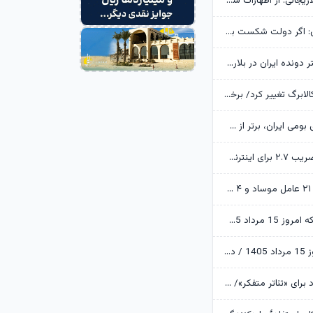
خانواده شهید لاریجانی: از اظهارات شتاب‌زده درباره چگونگی شهادت اجتناب کنید
یوسف پزشکیان: اگر دولت شکست بخورد، ایران شکست می‌خورد
رکوردشکنی دختر دونده ایران در بلاروس
زمانبندی شارژ کالابرگ تغییر کرد/ برخی خانوارها اعتبار را ماه بعد دریافت می‌کنند
ابن‌الرضا: فناوری بومی ایران، برتر از هر سامانه وارداتی در منطقه است
تکذیب اعمال ضریب ۲.۷ برای اینترنت بین‌الملل از سوی سازمان تنظیم مقررات
وزارت اطلاعات: ۲۱ عامل موساد و ۴ عضو باندهای مسلح بازداشت شدند
قیمت طلا و سکه امروز 15 مرداد 1405/ فرمان بازار طلا به دست اونس جهانی افتاد
قیمت دلار امروز 15 مرداد 1405 / دلار ۴ هزار تومان ریخت
آرزوهای ایرج راد برای «تئاتر متفکر»/ «آبجی‌ها و آقاجان» روی صحنه می‌رود