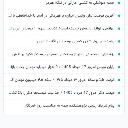
حمله موشکی به کشتی اماراتی در تنگه هرمز
آخرین فرصت برای والیبال ایران؛ یا قهرمانی در آسیا یا خداحافظی با المپیک
عراقچی: توافق با عمان نزدیک است/ تکذیب سهم ۱۱ درصدی ایران از خزر
پیامدهای پولی‌شدن کسری بودجه در اقتصاد ایران
پزشکیان: مصلحتی بالاتر از وحدت و انسجام نیست/ تاکید بر نقش خبرنگاران در ایجاد فضای همدلی
پایان بورس امروز 17 مرداد 1405 / 9 هزار میلیارد تومان جذب بازار سرمایه شد
قیمت طلا و سکه امروز ۱۷ مرداد ۱۴۰۵ / سکه ۴.۵ میلیون تومان گران شد؛ طلا به ایستگاه 19 میلیونی رسید
قیمت دلار امروز 17 مرداد 1405 / جذابیت قیمت‌ها دلار را بالا کشید
پیام تبریك رئیس پژوهشكده بیمه به مناسبت روز خبرنگار