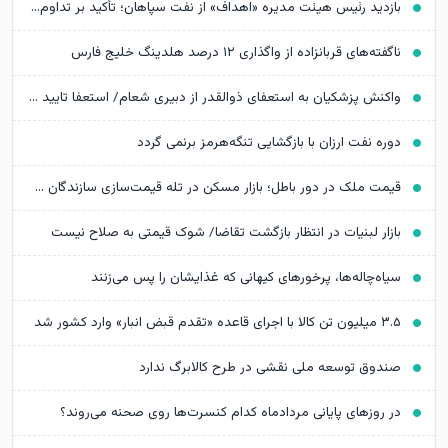
بازدید رئیس هیئت مدیره «اهداف» از نفت سپاهان؛ تأکید بر تداوم حمایت از شرکت های تابعه
ناگفته‌های قربانزاده از واگذاری ۱۲ درصد هلدینگ خلیج فارس
واکنش پزشکیان به استعفای ذوالقدر از دبیری شعام/ استعفا تایید شد؟
دوره نفت ارزان با بازگشایی تنگه‌هرمز برنمی گردد
قیمت ملک در دور باطل؛ بازار مسکن در تله قیمت‌سازی سازندگان خرد
بازار لبنیات در انتظار بازگشت تقاضا/ شوک قیمتی به صلاح نیست
سیاه‌چاله‌ها، پرخورهای کیهانی که غذایشان را پس می‌زنند
۳.۵ میلیون تن کالا با اجرای قاعده «تقدم قبض انبار» وارد کشور شد
صندوق توسعه ملی نقشی در طرح کالابرگ ندارد
در روزهای پایانی مردادماه کدام کنسرت‌ها روی صحنه می‌روند؟