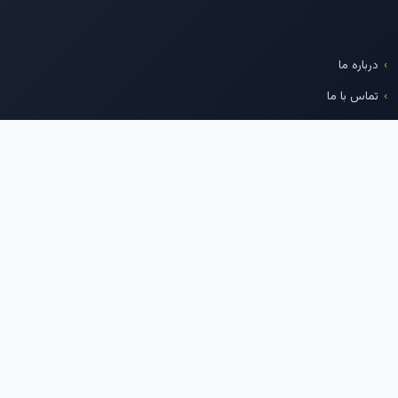
درباره ما
تماس با ما
پایگاه خبری بازار سرمایه
شرکت مدیریت فناوری بورس
تهران
ما را دنبال کنید
تلگرام
اینستاگرام
توییتر
لینکدین
بله
--