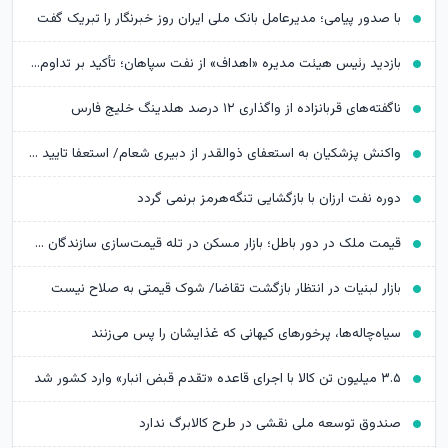
با صدور پیامی؛ مدیرعامل بانک ملی ایران روز خبرنگار را تبریک گفت
بازدید رئیس هیئت مدیره «اهداف» از نفت سپاهان؛ تأکید بر تداوم حمایت از شرکت های تابعه
ناگفته‌های قربانزاده از واگذاری ۱۲ درصد هلدینگ خلیج فارس
واکنش پزشکیان به استعفای ذوالقدر از دبیری شعام/ استعفا تایید شد؟
دوره نفت ارزان با بازگشایی تنگه‌هرمز برنمی گردد
قیمت ملک در دور باطل؛ بازار مسکن در تله قیمت‌سازی سازندگان خرد
بازار لبنیات در انتظار بازگشت تقاضا/ شوک قیمتی به صلاح نیست
سیاه‌چاله‌ها، پرخورهای کیهانی که غذایشان را پس می‌زنند
۳.۵ میلیون تن کالا با اجرای قاعده «تقدم قبض انبار» وارد کشور شد
صندوق توسعه ملی نقشی در طرح کالابرگ ندارد