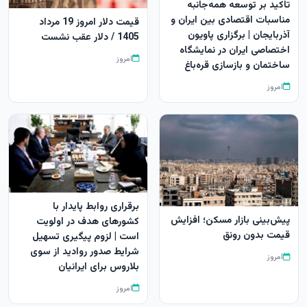
تاکید بر توسعه همه‌جانبه
مناسبات اقتصادی بین ایران و
قیمت دلار امروز 19 مرداد
آذربایجان | برگزاری پاویون
1405 / دلار عقب نشست
اختصاصی ایران در نمایشگاه
امروز
ساختمان و بازسازی قره‌باغ
امروز
برقراری روابط پایدار با
پیش‌بینی بازار مسکن؛ افزایش
کشورهای هدف در اولویت
قیمت بدون رونق
است | لزوم پیگیری تسهیل
شرایط صدور روادید از سوی
امروز
بلاروس برای ایرانیان
امروز