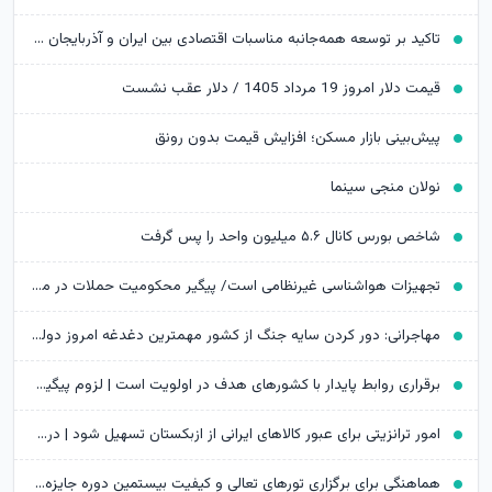
تاکید بر توسعه همه‌جانبه مناسبات اقتصادی بین ایران و آذربایجان | برگزاری پاویون اختصاصی ایران در نمایشگاه ساختمان و بازسازی قره‌باغ
قیمت دلار امروز 19 مرداد 1405 / دلار عقب نشست
پیش‌بینی بازار مسکن؛ افزایش قیمت بدون رونق
نولان منجی سینما
شاخص بورس کانال ۵.۶ میلیون واحد را پس گرفت
تجهیزات هواشناسی غیرنظامی است/ پیگیر محکومیت حملات در مجامع بین‌المللی هستیم
مهاجرانی: دور کردن سایه جنگ از کشور مهمترین دغدغه امروز دولت است
برقراری روابط پایدار با کشورهای هدف در اولویت است | لزوم پیگیری تسهیل شرایط صدور روادید از سوی بلاروس برای ایرانیان
امور ترانزیتی برای عبور کالاهای ایرانی از ازبکستان تسهیل شود | درخواست لغو روادید ازبکستان برای ایرانیان
هماهنگی برای برگزاری تورهای تعالی و کیفیت بیستمین دوره جایزه ملی در شرکت نفت پارس