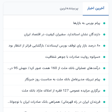
آخرین اخبار
پربیننده‌ترین
پیام بورس به بازارها
دارندگان نشان استاندارد، سفیران کیفیت در اقتصاد ایران
۸۰ درصد بازار پای توقف بورس ایستادند/ بازگشایی فراتر از انتظار بود
«سپانو» روایت صادرات با جوهر شفافیت
درآمدهای عملیاتی بانك ملت از 160 همت عبور كرد/ جهش 95 درصدی نسبت به پایان تیرماه 1404
پیام تبریك مدیرعامل بانك ملت به مناسبت روز خبرنگار
برگزاری مزایده عمومی 127 فقره از املاك مازاد بانك ملت
​فرزندان ایران در راه قهرمانی/ همراهی بانک صادرات ایران با نوجوانان و جوانان اعزامی به رقابت‌های وزنه‌برداری تاشکند