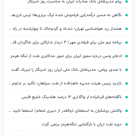
پیام مدیرعامل بانک صادرات ایران به مناسبت روز خبرنگار
نگاهی به مسیر درآمدزایی فراموش شده لیگ برتری‌ها؛ ترس بازی‌‎های تدارکاتی بزرگ ریخته شود
هشدار زرد هواشناسی تهران؛ تندباد و گردوخاک تا چهارشنبه در راه است
برنامه تیم ملی برای فیفادی مهر/ ۳ دیدار تدارکاتی برای شاگردان قلعه‌نویی
ادعای ونس درباره مجوز ایران برای عبور حداکثری نفت از تنگه هرمز
با صدور پیامی؛ مدیرعامل بانک ملی ایران روز خبرنگار را تبریک گفت
بازدید رئیس هیئت مدیره «اهداف» از نفت سپاهان؛ تأکید بر تداوم حمایت از شرکت های تابعه
ناگفته‌های قربانزاده از واگذاری ۱۲ درصد هلدینگ خلیج فارس
واکنش پزشکیان به استعفای ذوالقدر از دبیری شعام/ استعفا تایید شد؟
دوره نفت ارزان با بازگشایی تنگه‌هرمز برنمی گردد