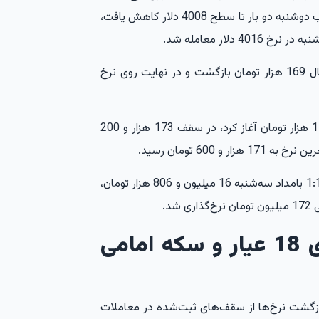
دلار قرار گرفت. این فلز گران‌بها در معاملات عصر و شب دوشنبه دو بار تا سطح 4008 دلار کاهش یافت،
لار معامله شد.
در معاملات پشت‌خطی نیز قیمت دلار بار دیگر به کانال 169 هزار تومان بازگشت و در نهایت روی نرخ
دلار فردایی هرات نیز معاملات خود را از کف کانال 172 هزار تومان آغاز کرد، در سقف 173 هزار و 200
قیمت طلای 18 عیار در معاملات پشت‌خطی ساعت 1:17 بامداد سه‌شنبه 16 میلیون و 806 هزار تومان،
پیش‌بینی قیمت دلار، طلای 18 عیار و سکه امامی
بازگشت نرخ‌ها از سقف‌های ثبت‌شده در معاملات