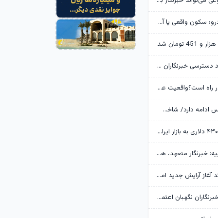
آیا هوش مصنوعی می‌تواند خبرنگار باشد؟
آرامش بازار خودرو؛ سکون واقعی یا آرامش پیش از موج جدید قیمت‌ها؟
دولت تلاش کرد دسترسی خبرنگاران به مدیران و اطلاعات را هموارتر کند
"سوپر ال‌نینو"در راه است؟واقعیت علمی پشت یک عنوان جنجالی
رکوردشکنی بورس ادامه دارد/ شاخص وارد کانال 5.5 میلیون واحد شد
سیگنال طلای ۴۳۰۰ دلاری به بازار ایران/ دلار مانع صعود طلا و سکه می‌شود؟
رئیس قوه قضاییه: خبرنگار متعهد، هم‌سنگر رزمندگان پشت لانچر است
«پیمان مکه»، کد آغاز آرایش جدید امنیتی در منطقه؟
وزیر بهداشت: خبرنگاران نگهبان اعتماد عمومی هستند