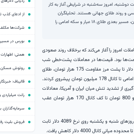
ردیابی دلارهای 
دوشنبه، امروز سه‌شنبه در شرایطی آغاز به کار
سی و روند طلای جهانی هستند. تحلیلگران
معتقدند واکنش قیمت دلار به حمایت ۱۶۹ هزار تومان، مسیر بعدی طلای ۱۸ عیار و سکه امامی را
لات امروز را آغاز می‌کند که برخلاف روند صعودی
یمت‌ها بود. قیمت‌ها در معاملات پشت‌خطی شب
روتوش مسکن د
یکشنبه همچنان به مسیر صعودی خود ادامه دادند و دلار تا پشت مرز مقاومت 175 هزار تومان، طلای
18 عیار تا کانال 17 میلیون و 300 هزار تومان و سکه امامی تا کانال 178 میلیون تومان پیشروی کردند.
گیری از تشدید تنش میان ایران و آمریکا، معادلات
رانت میلیاردی 
بازار را تغییر داد؛ به‌طوری که قیمت تتر از 174 هزار و 800 تومان تا کف کانال 170 هزار تومان عقب
سرمایه‌گذاران ب
همچنین قیمت طلای جهانی که به دلیل تعطیلات در روزهای شنبه و یکشنبه روی نرخ 4089 دلار ثابت
 کانال 4000 دلار کاهش یافت.