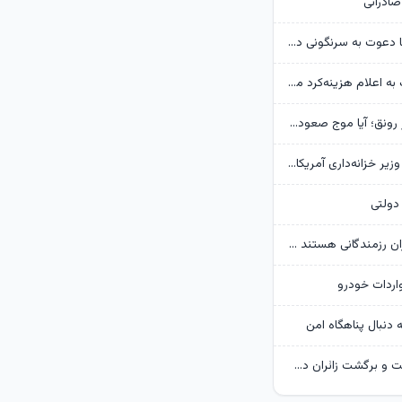
صادراتی
از ادعای کذب تا دعوت به سرنگونی دولت/ واکنش‌ها به اظهارات باقر خرازی‌
شرکت‌ها مکلف به اعلام هزینه‌کرد مسئولیت اجتماعی شدند
بورس در مسیر رونق؛ آیا موج صعودی پایدار می‌ماند؟
همتی: اظهارات وزیر خزانه‌داری آمریکا با مواضع قبلی وی درباره اقتصاد ایران متناقض است
ولتی
قالیباف: خبرنگاران رزمندگانی هستند که سنگرشان آگاهی و سلاح‌شان حقیقت است
واردات خودرو
ه دنبال پناهگاه امن
فروش بلیت رفت و برگشت زائران دهه پایانی صفر از ۱۷ مرداد آغاز می‌شود