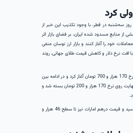
ولی کرد
ز روز سه‌شنبه در قطر، با وجود تکذیب این خبر از
ی از منابع مسدود شده ایران، بر فضای بازار اثر
لات خود را آغاز کنند و بازار ارز نوسان منفی
 با افت نرخ دلار و کاهش قیمت طلای جهانی، روند
قیمت دلار معاملات را با گپ منفی 970 تومانی و در نرخ 170 هزار و 700 تومان آغاز کرد و در ادامه بین
این کانال و 169 هزار تومان در نوسان بود. این ارز در نهایت روی نرخ 170 هزار و 200 تومان بسته شد و
قیمت یورو نیز با کاهش به 193 هزار و 910 تومان رسید و قیمت درهم امارات نیز تا سطح 46 هزار و