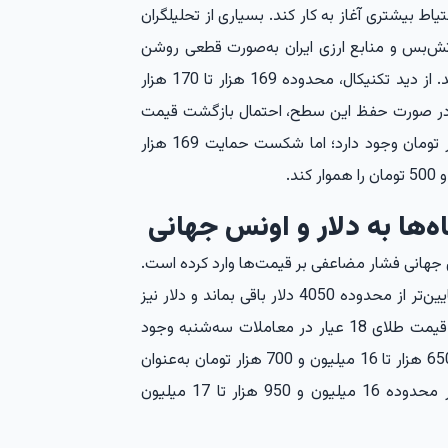
تیاط بیشتری آغاز به کار کند. بسیاری از تحلیلگران
 آتش‌بس و منابع ارزی ایران به‌صورت قطعی روشن
نشود، دلار در یک محدوده نوسانی معامله خواهد شد. از دید تکنیکال، محدوده 169 هزار تا 170 هزار
در صورت حفظ این سطح، احتمال بازگشت قیمت
تا مقاومت 172 هزار و 500 تومان و سپس 174 هزار تومان وجود دارد؛ اما شکست حمایت 169 هزار
ه‌ها به دلار و اونس جهانی
ی جهانی فشار مضاعفی بر قیمت‌ها وارد کرده است.
تحلیلگران بر این باورند که اگر طلای جهانی همچنان پایین‌تر از محدوده 4050 دلار باقی بماند و دلار نیز
نتواند به کانال‌های بالاتر بازگردد، احتمال ادامه اصلاح قیمت طلای 18 عیار در معاملات سه‌شنبه وجود
خواهد داشت. در این شرایط، محدوده 16 میلیون و 650 هزار تا 16 میلیون و 700 هزار تومان به‌عنوان
حمایت مهم شناخته می‌شود و مقاومت اصلی نیز در محدوده 16 میلیون و 950 هزار تا 17 میلیون