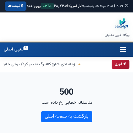
قیمت‌ها
دلار آمریکا:
۶۸,۴۲۰
یورو:
۷۴,۸۰۰
طلای ۱۸ عیار:
۱۸:۵۹
|
۱۴۰۵ مرداد ۱۵, پنجشنبه
+۰.۳%
+۰.۱%
پایگاه خبری تحلیلی
منوی اصلی
زمانبندی شارژ کالابرگ تغییر کرد/ برخی خانوارها 
فوری
500
متاسفانه خطایی رخ داده است.
بازگشت به صفحه اصلی