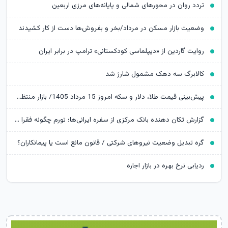
تردد روان در محورهای شمالی و پایانه‌های مرزی اربعین
وضعیت بازار مسکن در مرداد/بخر و بفروش‌ها دست از کار کشیدند
روایت گاردین از «دیپلماسی کودکستانی» ترامپ در برابر ایران
کالابرگ سه دهک مشمول شارژ شد
پیش‌بینی قیمت طلا، دلار و سکه امروز 15 مرداد 1405/ بازار منتظر مذاکرات تنگه هرمز
گزارش تکان‌ دهنده بانک مرکزی از سفره ایرانی‌ها؛ تورم چگونه فقرا را فقیرتر کرد؟
گره تبدیل وضعیت نیروهای شرکتی / قانون مانع است یا پیمانکاران؟
ردیابی نرخ بهره در بازار اجاره