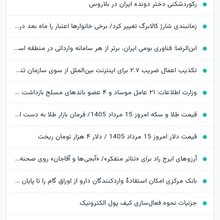
رکوردشکنی دختر دونده ایران در بلاروس
زمانبندی شارژ کالابرگ تغییر کرد/ برخی خانوارها اعتبار را ماه بعد دریافت می‌کنند
ابن‌الرضا: فناوری بومی ایران، برتر از هر سامانه وارداتی در منطقه است
تکذیب اعمال ضریب ۲.۷ برای اینترنت بین‌الملل از سوی سازمان تنظیم مقررات
وزارت اطلاعات: ۲۱ عامل موساد و ۴ عضو باندهای مسلح بازداشت شدند
قیمت طلا و سکه امروز 15 مرداد 1405/ فرمان بازار طلا به دست اونس جهانی افتاد
قیمت دلار امروز 15 مرداد 1405 / دلار ۴ هزار تومان ریخت
آرزوهای ایرج راد برای «تئاتر متفکر»/ «آبجی‌ها و آقاجان» روی صحنه می‌رود
بانک مرکزی امکان استفادۀ واردکنندگان دارو از اوراق گام را تا پایان امسال تمدید کرد
جزئیات نحوه فعال‌سازی کیف پول الکترونیک