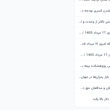
پیامدهای پولی‌شدن کسری بودجه در اقتصاد ایران
پزشکیان: مصلحتی بالاتر از وحدت و انسجام نیست/ تاکید بر نقش خبرنگاران در ایجاد فضای همدلی
پایان بورس امروز 17 مرداد 1405 / 9 هزار میلیارد تومان جذب بازار سرمایه شد
قیمت طلا و سکه امروز ۱۷ مرداد ۱۴۰۵ / سکه ۴.۵ میلیون تومان گران شد؛ طلا به ایستگاه 19 میلیونی رسید
قیمت دلار امروز 17 مرداد 1405 / جذابیت قیمت‌ها دلار را بالا کشید
پیام تبریك رئیس پژوهشكده بیمه به مناسبت روز خبرنگار
آخرین وضعیت بازار رمزارزها در جهان/ سرمایه‌گذاران دوباره سراغ بیت‌کوین رفتند
خبرنگاران، حافظان و مدافعان حق دسترسی برابر به ارتباطات
ار بالا رفت