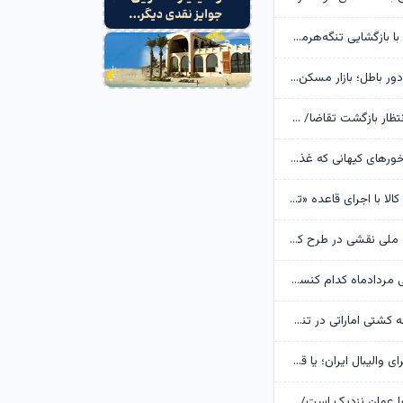
دوره نفت ارزان با بازگشایی تنگه‌هرمز برنمی گردد
قیمت ملک در دور باطل؛ بازار مسکن در تله قیمت‌سازی سازندگان خرد
بازار لبنیات در انتظار بازگشت تقاضا/ شوک قیمتی به صلاح نیست
سیاه‌چاله‌ها، پرخورهای کیهانی که غذایشان را پس می‌زنند
۳.۵ میلیون تن کالا با اجرای قاعده «تقدم قبض انبار» وارد کشور شد
صندوق توسعه ملی نقشی در طرح کالابرگ ندارد
در روزهای پایانی مردادماه کدام کنسرت‌ها روی صحنه می‌روند؟
حمله موشکی به کشتی اماراتی در تنگه هرمز
آخرین فرصت برای والیبال ایران؛ یا قهرمانی در آسیا یا خداحافظی با المپیک
عراقچی: توافق با عمان نزدیک است/ تکذیب سهم ۱۱ درصدی ایران از خزر