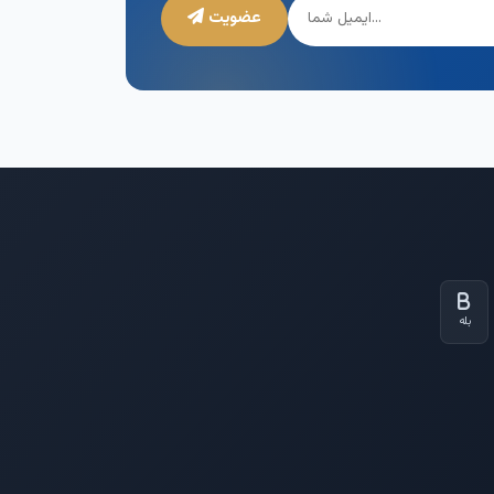
عضویت
بله