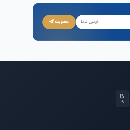
عضویت
بله