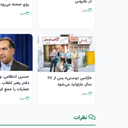
در بلاروس
روی صحنه می‌رود
امروز
امروز
حسین انتظامی: و
«آژانس دوستی» پس از ۲۷
دفتر رهبر انقلاب
سال بازتولید می‌شود
عملیات را جمع کر
دیروز
دیروز
نظرات