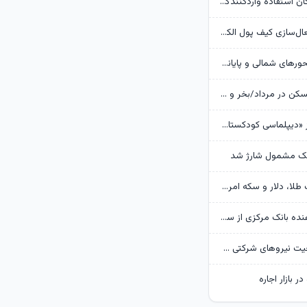
بانک مرکزی امکان استفادۀ واردکنندگان دارو از اوراق گام را تا پایان امسال تمدید کرد
جزئیات نحوه فعال‌سازی کیف پول الکترونیک
تردد روان در محورهای شمالی و پایانه‌های مرزی اربعین
وضعیت بازار مسکن در مرداد/بخر و بفروش‌ها دست از کار کشیدند
روایت گاردین از «دیپلماسی کودکستانی» ترامپ در برابر ایران
هک مشمول شارژ شد
پیش‌بینی قیمت طلا، دلار و سکه امروز 15 مرداد 1405/ بازار منتظر مذاکرات تنگه هرمز
گزارش تکان‌ دهنده بانک مرکزی از سفره ایرانی‌ها؛ تورم چگونه فقرا را فقیرتر کرد؟
گره تبدیل وضعیت نیروهای شرکتی / قانون مانع است یا پیمانکاران؟
ر بازار اجاره