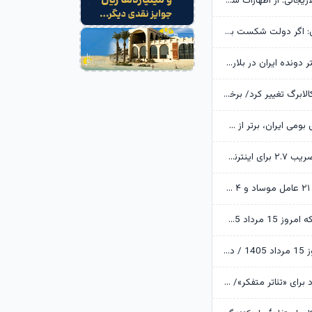
خانواده شهید لاریجانی: از اظهارات شتاب‌زده درباره چگونگی شهادت اجتناب کنید
یوسف پزشکیان: اگر دولت شکست بخورد، ایران شکست می‌خورد
رکوردشکنی دختر دونده ایران در بلاروس
زمانبندی شارژ کالابرگ تغییر کرد/ برخی خانوارها اعتبار را ماه بعد دریافت می‌کنند
ابن‌الرضا: فناوری بومی ایران، برتر از هر سامانه وارداتی در منطقه است
تکذیب اعمال ضریب ۲.۷ برای اینترنت بین‌الملل از سوی سازمان تنظیم مقررات
وزارت اطلاعات: ۲۱ عامل موساد و ۴ عضو باندهای مسلح بازداشت شدند
قیمت طلا و سکه امروز 15 مرداد 1405/ فرمان بازار طلا به دست اونس جهانی افتاد
قیمت دلار امروز 15 مرداد 1405 / دلار ۴ هزار تومان ریخت
آرزوهای ایرج راد برای «تئاتر متفکر»/ «آبجی‌ها و آقاجان» روی صحنه می‌رود