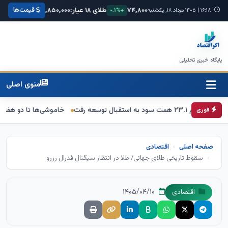
قیمت‌ها
۶۸,۴۲
یورو:
۷۴,۸۰۰
طلای ۱۸ عیار:
۳,۸۵۰,۰۰۰
سکه امامی:
۰,۰۰۰
+۰.۳%
۱۶:۱۸
|
۱۴۰۵ مرداد ۱۸, یکشنبه
+۰.۱%
+۱.۲%
پایگاه خبری تحلیلی
منوی اصلی
خاموشی‌ها تا دو هفته آینده به حداق
فوری
صفحه اصلی
اقتصادی
سقوط تاریخی طلای جهانی/ طلا در انتظار سیگنال فدرال رزرو
۱۴۰۵/۰۴/۱۰
اقتصادی