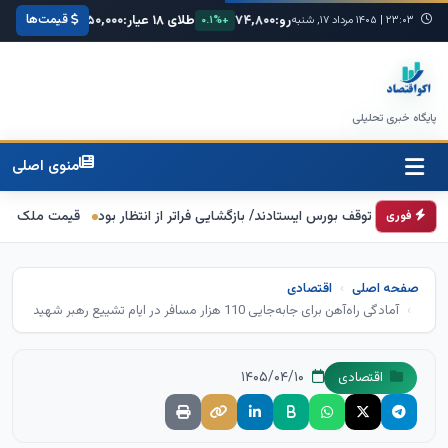
قیمت‌ها
ا:
۶۸,۴۲۰
یورو:
۷۴,۸۰۰
طلای ۱۸ عیار:
۳,۸۵۰,۰۰۰
سکه امامی:
۰۰
۲۳:۰۳
+۰.۳%
|
۱۴۰۵ مرداد ۱۷, شنبه
+۰.۱%
+۱.۲%
پایگاه خبری تحلیلی
منوی اصلی
قیمت ملک در دور باطل؛ با
فوری
صفحه اصلی
اقتصادی
آمادگی راه‌آهن برای جابه‌جایی 110 هزار مسافر در ایام تشییع رهبر شهید
۱۴۰۵/۰۴/۱۰
اقتصادی