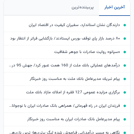
آخرین اخبار
پربیننده‌ترین
دارندگان نشان استاندارد، سفیران کیفیت در اقتصاد ایران
۸۰ درصد بازار پای توقف بورس ایستادند/ بازگشایی فراتر از انتظار بود
«سپانو» روایت صادرات با جوهر شفافیت
درآمدهای عملیاتی بانك ملت از 160 همت عبور كرد/ جهش 95 درصدی نسبت به پایان تیرماه 1404
پیام تبریك مدیرعامل بانك ملت به مناسبت روز خبرنگار
برگزاری مزایده عمومی 127 فقره از املاك مازاد بانك ملت
​فرزندان ایران در راه قهرمانی/ همراهی بانک صادرات ایران با نوجوانان و جوانان اعزامی به رقابت‌های وزنه‌برداری تاشکند
پیام مدیرعامل بانک صادرات ایران به مناسبت روز خبرنگار
نگاهی به مسیر درآمدزایی فراموش شده لیگ برتری‌ها؛ ترس بازی‌‎های تدارکاتی بزرگ ریخته شود