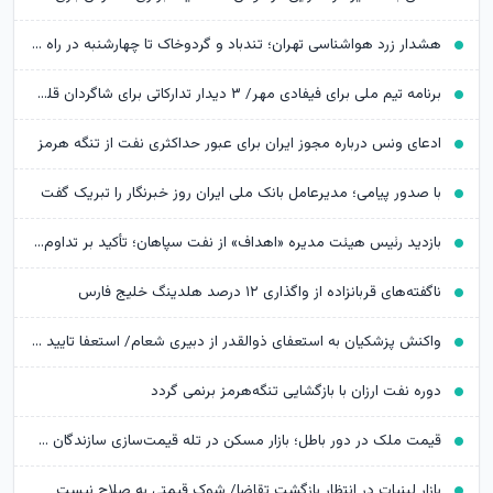
هشدار زرد هواشناسی تهران؛ تندباد و گردوخاک تا چهارشنبه در راه است
برنامه تیم ملی برای فیفادی مهر/ ۳ دیدار تدارکاتی برای شاگردان قلعه‌نویی
ادعای ونس درباره مجوز ایران برای عبور حداکثری نفت از تنگه هرمز
با صدور پیامی؛ مدیرعامل بانک ملی ایران روز خبرنگار را تبریک گفت
بازدید رئیس هیئت مدیره «اهداف» از نفت سپاهان؛ تأکید بر تداوم حمایت از شرکت های تابعه
ناگفته‌های قربانزاده از واگذاری ۱۲ درصد هلدینگ خلیج فارس
واکنش پزشکیان به استعفای ذوالقدر از دبیری شعام/ استعفا تایید شد؟
دوره نفت ارزان با بازگشایی تنگه‌هرمز برنمی گردد
قیمت ملک در دور باطل؛ بازار مسکن در تله قیمت‌سازی سازندگان خرد
بازار لبنیات در انتظار بازگشت تقاضا/ شوک قیمتی به صلاح نیست