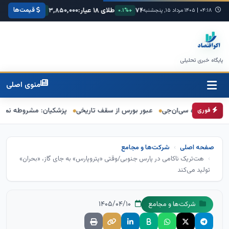
قیمت‌ها
۶۸,۴
یورو:
۷۴,۸۰۰
طلای ۱۸ عیار:
۳,۸۵۰,۰۰۰
سکه امامی:
۰۰,۰۰۰
+۰.۳%
۰۴:۱۸
|
۱۴۰۵ مرداد ۱۵, پنجشنبه
+۰.۱%
+۱.۲%
پایگاه خبری تحلیلی
منوی اصلی
ه سی‌ان‌جی
عبور بورس از سقف تاریخی
پزشکیان: مشروطه نماد بیداری، قان
فوری
صفحه اصلی
شرکت‌ها و مجامع
هت‌تریک ناکامی در پارس جنوبی/وقتی «پتروپارس» به جای گاز، «بحران»
تولید می‌کند
۱۴۰۵/۰۴/۱۰
شرکت‌ها و مجامع