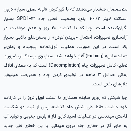
متخصصان هشدار می‌دهند که با گیر کردن «لوله مغزی سیار» درون
اسلاتت لاینر ۱/۲-۴ اینچ، وضعیت فعلی چاه SPD1-۱۳ بسیار
نگران‌کننده است. چرا که با گذشت ۲۰ روز و عدم موفقیت در
آزادسازی تجهیزات، احتمال «بریدن کوئل» از بخش‌های بالایی بسیار
بالا است. در این صورت، عملیاتِ فوق‌العاده پیچیده و زمان‌بر
«مانده‌یابی» (Fishing) آغاز خواهد شد. سناریوی ترسناک‌تر، ضرورت
تخلیه کامل تجهیزات چاه (Decompletion) است که به معنای اتلاف
زمانی حداقل ۳ ماهه در تولیدی کردن چاه و هدررفتِ میلیونیِ
دلارهای نفتی است.
چرا شرکتی که روزی سابقه همکاری با استت اویل نروژ را در کارنامه
خود داشت، فقط طی شش ماه گذشته، پس از ثبت دو شکست
فاحش مهندسی در عملیات اسید کاری فاز ۱۱ پارس جنوبی و تولید آب
به جای گاز در حفاری چاه درون میدانی، با این خطای فنی جدید