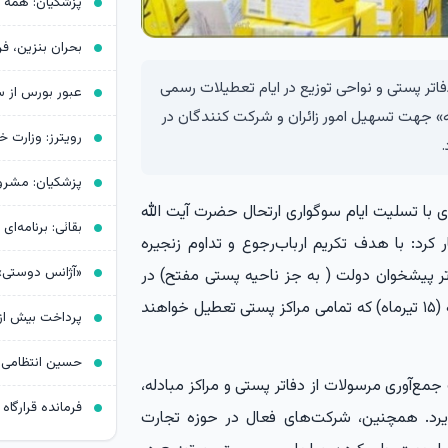
اتر پستی و نواحی توزیع در ایام تعطیلات رسمی
عبور بورس از 
ته» جهت تسهیل امور زائران و شرکت کنندگان در
با تسلیت ایام سوگواری ارتحال حضرت آیت الله
 کرد: با هدف تکریم ارباب‌رجوع و تداوم زنجیره
تر پیشخوان دولت ( به جز ناحیه پستی مفتح) در
روزهای سیزدهم تا شانزدهم تیرماه، به‌جز روز دوشنبه (۱۵ تیرماه) که تمامی مراکز پستی تعطیل خواهند
مع‌آوری مرسولات از دفاتر پستی و مراکز مبادله،
رد. همچنین، شرکت‌های فعال در حوزه تجارت