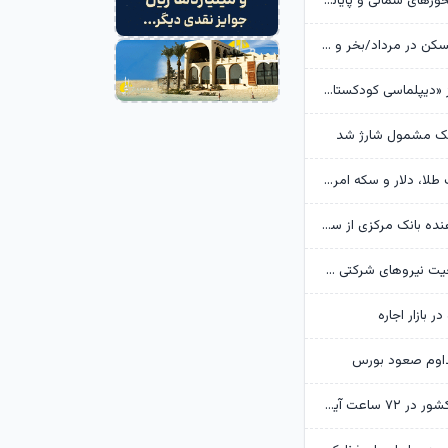
تردد روان در محورهای شمالی و پایانه‌های مرزی اربعین
وضعیت بازار مسکن در مرداد/بخر و بفروش‌ها دست از کار کشیدند
روایت گاردین از «دیپلماسی کودکستانی» ترامپ در برابر ایران
هک مشمول شارژ شد
پیش‌بینی قیمت طلا، دلار و سکه امروز 15 مرداد 1405/ بازار منتظر مذاکرات تنگه هرمز
گزارش تکان‌ دهنده بانک مرکزی از سفره ایرانی‌ها؛ تورم چگونه فقرا را فقیرتر کرد؟
گره تبدیل وضعیت نیروهای شرکتی / قانون مانع است یا پیمانکاران؟
ر بازار اجاره
داوم صعود بورس
وضعیت جوی کشور در ۷۲ ساعت آینده؛ موج بارش‌های تابستانه در راه ۱۱ استان