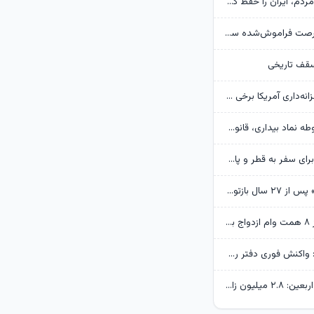
پزشکیان: همه مردم، ایران را حفظ کردند/ بودن رهبر انقلاب قوت قلب بالایی برای ماست
بحران بنزین، فرصت فراموش‌شده سی‌ان‌جی
سقف تاریخی
رویترز: وزارت خزانه‌داری آمریکا برخی تحریم‌های مرتبط با ایران را لغو کرد
پزشکیان: مشروطه نماد بیداری، قانون‌گرایی و مردم‌سالاری ملت ایران است
بقائی: برنامه‌ای برای سفر به قطر و پاکستان نداریم/بیانیه مشترک ایران و عمان در مرحله تدوین
«آژانس دوستی» پس از ۲۷ سال بازتولید می‌شود
پرداخت بیش از ۸ همت وام ازدواج به زوج‌های جوان توسط بانک ملی ایران
حسین انتظامی: واکنش فوری دفتر رهبر انقلاب بساط یک عملیات را جمع کرد
فرمانده قرارگاه اربعین: ۲.۸ میلیون زائر به کشور بازگشتند