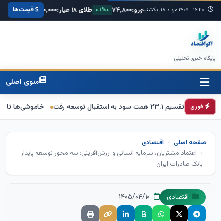
قیمت‌ها
یکا:
۶۸,۴۲۰
یورو:
۷۴,۸۰۰
طلای ۱۸ عیار:
۳,۸۵۰,۰۰۰
سکه امامی:
۱۶:۲۰
|
+۰.۳%
۱۴۰۵ مرداد ۱۸, یکشنبه
+۰.۱%
+۱.۲%
پایگاه خبری تحلیلی
منوی اصلی
خاموشی‌ها تا دو هفته آینده
فوری
صفحه اصلی
اقتصادی
اعتماد مشتریان، سرمایه انسانی و ارزش‌آفرینی؛ سه محور توسعه پایدار
بانک صادرات ایران
۱۴۰۵/۰۴/۱۰
اقتصادی