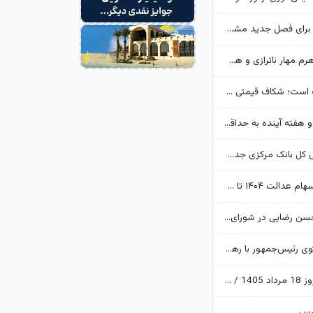
ترکیب استقلال برای فصل جدید مشخص شد/ معمای بختیاری‌زاده در یک پست مهم
سپرده قانونی اهرم مهار ناترازی و هدایت اعتبار بانکی
سایپا ورشکسته است؛ شکاف قیمتی ۱۶۰۰ همتی در بازار خودرو
خاموشی‌ها تا دو هفته آینده به حداقل می‌رسد/ رعایت عدالت در اعمال محدودیت‌ها
ممنوعیت رئیس کل بانک مرکزی جدی شد؛ پول اضافه نداریم!
بخشی از سود سهام عدالت ۱۴۰۴ تا هفته دولت واریز می‌شود
پست جدید محسن رضایی در شورای عالی امنیت ملی
دیدار و گفت‌وگوی رئیس‌جمهور با رهبر معظم انقلاب درباره مسائل اقتصادی و نظامی کشور
پایان بورس امروز 18 مرداد 1405 / سقف تاریخی ارزش معاملات خرد شکسته شد
ورس