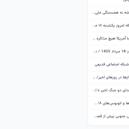
وزیر کشور: خدشه به همبستگی ملی گناهی نابخشودنی است
قیمت طلا و سکه امروز یکشنبه ۱۸ مرداد ۱۴۰۵ / اصلاح قیمت‌ها در بازار طلا ادامه دارد
عراقچی: اکنون با آمریکا هیچ مذاکره ای نداریم
قیمت دلار امروز 18 مرداد 1405 / نوسان دلار در کریدور 180 هزار تومانی
شبکه اجتماعی قدیمی
دلایل تاخیر پروازها در روزهای اخیر/ به دنبال جایگزینی هواپیماهای نو هستیم
۴۰ درصد از شهدای دو جنگ اخیر با استفاده از علم ژنتیک شناسایی شدند/ ۳۵۱۹ شهید جنگ رمضان
ورود متروباس‌ها و اتوبوس‌های ۱۸ متری برقی به تهران
آماده‌سازی پارس جنوبی پیش از فصل سرد