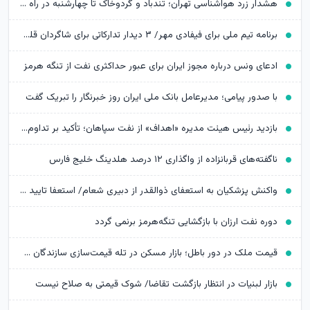
هشدار زرد هواشناسی تهران؛ تندباد و گردوخاک تا چهارشنبه در راه است
برنامه تیم ملی برای فیفادی مهر/ ۳ دیدار تدارکاتی برای شاگردان قلعه‌نویی
ادعای ونس درباره مجوز ایران برای عبور حداکثری نفت از تنگه هرمز
با صدور پیامی؛ مدیرعامل بانک ملی ایران روز خبرنگار را تبریک گفت
بازدید رئیس هیئت مدیره «اهداف» از نفت سپاهان؛ تأکید بر تداوم حمایت از شرکت های تابعه
ناگفته‌های قربانزاده از واگذاری ۱۲ درصد هلدینگ خلیج فارس
واکنش پزشکیان به استعفای ذوالقدر از دبیری شعام/ استعفا تایید شد؟
دوره نفت ارزان با بازگشایی تنگه‌هرمز برنمی گردد
قیمت ملک در دور باطل؛ بازار مسکن در تله قیمت‌سازی سازندگان خرد
بازار لبنیات در انتظار بازگشت تقاضا/ شوک قیمتی به صلاح نیست